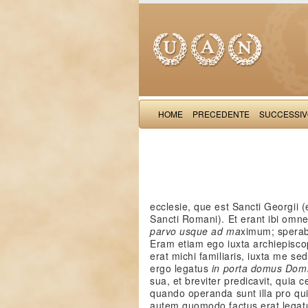
HOME
PRECEDENTE
SUCCESSI
ecclesie, que est Sancti Georgii 
Sancti Romani). Et erant ibi omne
parvo usque ad ma
ximum; sperab
Eram etiam ego iuxta archiepisco
erat michi familiaris, iuxta me se
ergo legatus
in porta domus Dom
sua, et breviter predicavit, quia
quando operanda sunt illa pro qui
autem quomodo factus erat legat