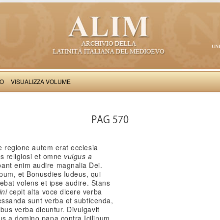
UN
VO
VISUALIZZA VOLUME
Salimbene de Adam: Cronica
PAG 570
(e regione autem erat ecclesia
s religiosi et omne
vulgus a
ant enim audire magnalia Dei.
pum, et Bonusdies Iudeus, qui
debat volens et ipse audire. Stans
ini
cepit alta voce dicere verba
 cessanda sunt verba et subticenda,
bus verba dicuntur. Divulgavit
us a domino papa contra Icilinum