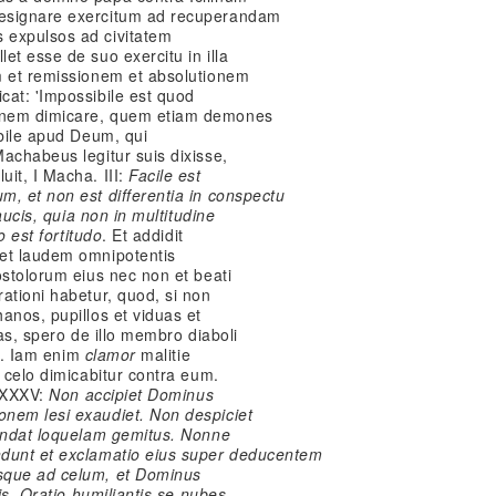
cesignare exercitum ad recuperandam
 expulsos ad civitatem
et esse de suo exercitu in illa
m et remissionem et absolutionem
cat: 'Impossibile est quod
inem dimicare, quem etiam demones
ibile apud Deum, qui
achabeus legitur suis dixisse,
it, I Macha. III:
Facile est
, et non est differentia in conspectu
aucis, quia non in multitudine
o est fortitudo
. Et addidit
 et laudem omnipotentis
ostolorum eius nec non et beati
ationi habetur, quod, si non
anos, pupillos et viduas et
tas, spero de illo membro diaboli
am. Iam enim
clamor
malitie
e celo dimicabitur contra eum.
. XXXV:
Non accipiet Dominus
nem lesi exaudiet. Non despiciet
fundat loquelam gemitus. Nonne
ndunt et exclamatio eius super deducentem
sque ad celum, et Dominus
lis. Oratio humiliantis se nubes