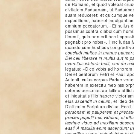
de Romano, et quod volebat cru
civitatem Paduanam, ut Paduanos
suam reduceret; et quicumque vell
expeditione, haberet indulgentia
omnium peccatorum. «Et nullus di
possimus contra diabolicum hom
timent', quia non erit hoc imposs
pugnabit pro nobis». Hinc Iudas M
quando cum hostibus congredi volu
concludi multos in manus paucorum
Dei celi liberare in multis aut
in p
exercitus victoria belli, sed de cel
legatus: «Dico vobis ad honorem
Dei et beatorum Petri et Pauli ap
Antonii, cuius corpus Padue vener
haberem in exercitu meo nisi orph
ceteras personas ab Icilino afflic
et iniquitatis filio habere victori
eius
ascendit in celum
, et ideo d
Dicit enim Scriptura divina, Eccli
personam in pauperem et precatio
preces pupulli nec viduam, si ef
lacrime vidue ad maxillam desce
eas? A maxilla enim ascendunt u
exauditor <non> delectabitur in il