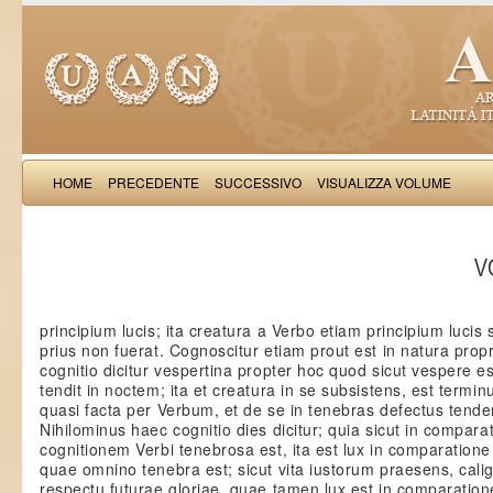
HOME
PRECEDENTE
SUCCESSIVO
VISUALIZZA VOLUME
Thomas Aquinas: Scr
VO
principium lucis; ita creatura a Verbo etiam principium luci
prius non fuerat. Cognoscitur etiam prout est in natura propri
cognitio dicitur vespertina propter hoc quod sicut vespere es
tendit in noctem; ita et creatura in se subsistens, est termin
quasi facta per Verbum, et de se in tenebras defectus tenden
Nihilominus haec cognitio dies dicitur; quia sicut in compara
cognitionem Verbi tenebrosa est, ita est lux in comparatione
quae omnino tenebra est; sicut vita iustorum praesens, calig
respectu futurae gloriae, quae tamen lux est in comparatio