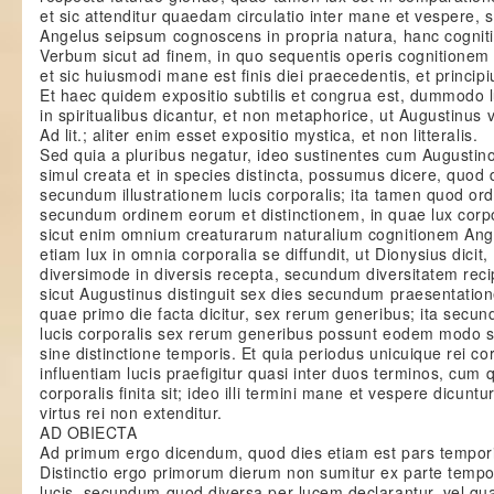
et sic attenditur quaedam circulatio inter mane et vespere
Angelus seipsum cognoscens in propria natura, hanc cogniti
Verbum sicut ad finem, in quo sequentis operis cognitionem s
et sic huiusmodi mane est finis diei praecedentis, et princip
Et haec quidem expositio subtilis et congrua est, dummodo l
in spiritualibus dicantur, et non metaphorice, ut Augustinus 
Ad lit.; aliter enim esset expositio mystica, et non litteralis.
Sed quia a pluribus negatur, ideo sustinentes cum Augusti
simul creata et in species distincta, possumus dicere, quod 
secundum illustrationem lucis corporalis; ita tamen quod or
secundum ordinem eorum et distinctionem, in quae lux corpor
sicut enim omnium creaturarum naturalium cognitionem Ange
etiam lux in omnia corporalia se diffundit, ut Dionysius dicit,
diversimode in diversis recepta, secundum diversitatem reci
sicut Augustinus distinguit sex dies secundum praesentatione
quae primo die facta dicitur, sex rerum generibus; ita sec
lucis corporalis sex rerum generibus possunt eodem modo se
sine distinctione temporis. Et quia periodus unicuique rei c
influentiam lucis praefigitur quasi inter duos terminos, cum q
corporalis finita sit; ideo illi termini mane et vespere dicuntu
virtus rei non extenditur.
AD OBIECTA
Ad primum ergo dicendum, quod dies etiam est pars temporis,
Distinctio ergo primorum dierum non sumitur ex parte tempo
lucis, secundum quod diversa per lucem declarantur, vel q