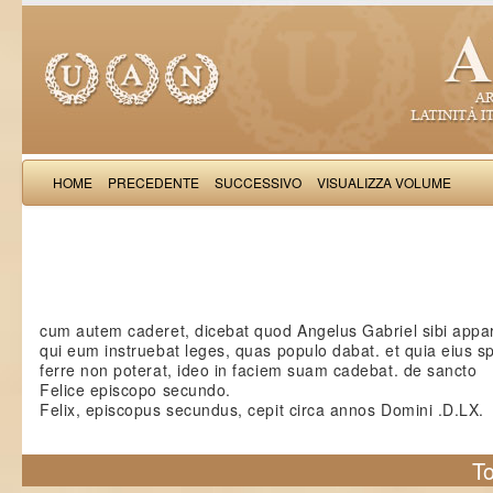
HOME
PRECEDENTE
SUCCESSIVO
VISUALIZZA VOLUME
Iacobus de Varagi
cum autem caderet, dicebat quod Angelus Gabriel sibi appa
qui eum instruebat leges, quas populo dabat. et quia eius 
ferre non poterat, ideo in faciem suam cadebat. de sancto
Felice episcopo secundo.
Felix, episcopus secundus, cepit circa annos Domini .D.LX.
To