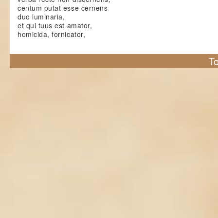
centum putat esse cernens
duo luminaria,
et qui tuus est amator,
homicida, fornicator,
To