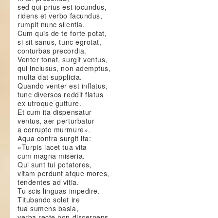
sed qui prius est iocundus,
ridens et verbo facundus,
rumpit nunc silentia.
Cum quis de te forte potat,
si sit sanus, tunc egrotat,
conturbas precordia.
Venter tonat, surgit ventus,
qui inclusus, non ademptus,
multa dat supplicia.
Quando venter est inflatus,
tunc diversos reddit flatus
ex utroque gutture.
Et cum ita dispensatur
ventus, aer perturbatur
a corrupto murmure».
Aqua contra surgit ita:
«Turpis iacet tua vita
cum magna miseria.
Qui sunt tui potatores,
vitam perdunt atque mores,
tendentes ad vitia.
Tu scis linguas impedire.
Titubando solet ire
tua sumens basia,
verba recte non discernens,