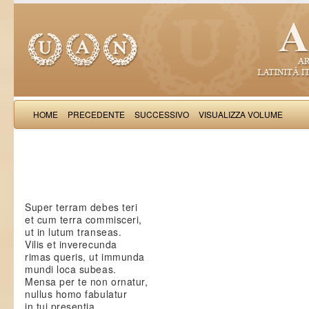
HOME
PRECEDENTE
SUCCESSIVO
VISUALIZZA VOLUME
Salimb
Super terram debes teri
et cum terra commisceri,
ut in lutum transeas.
Vilis et inverecunda
rimas queris, ut immunda
mundi loca subeas.
Mensa per te non ornatur,
nullus homo fabulatur
in tui presentia,