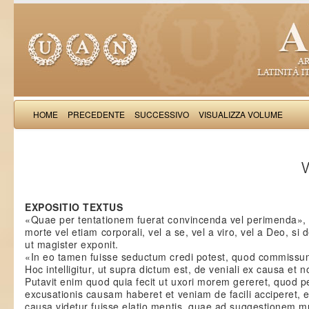
HOME
PRECEDENTE
SUCCESSIVO
VISUALIZZA VOLUME
Thomas Aquinas: Scr
V
EXPOSITIO TEXTUS
«Quae per tentationem fuerat convincenda vel perimenda», sci
morte vel etiam corporali, vel a se, vel a viro, vel a Deo, si d
ut magister exponit.
«In eo tamen fuisse seductum credi potest, quod commissum
Hoc intelligitur, ut supra dictum est, de veniali ex causa et 
Putavit enim quod quia fecit ut uxori morem gereret, quod
excusationis causam haberet et veniam de facili acciperet, 
causa videtur fuisse elatio mentis, quae ad suggestionem mul