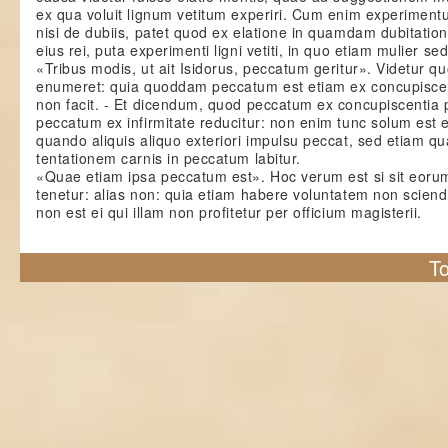
ex qua voluit lignum vetitum experiri. Cum enim experiment
nisi de dubiis, patet quod ex elatione in quamdam dubitati
eius rei, puta experimenti ligni vetiti, in quo etiam mulier sed
«Tribus modis, ut ait Isidorus, peccatum geritur». Videtur qu
enumeret: quia quoddam peccatum est etiam ex concupisce
non facit. - Et dicendum, quod peccatum ex concupiscentia
peccatum ex infirmitate reducitur: non enim tunc solum est 
quando aliquis aliquo exteriori impulsu peccat, sed etiam q
tentationem carnis in peccatum labitur.
«Quae etiam ipsa peccatum est». Hoc verum est si sit eorum
tenetur: alias non: quia etiam habere voluntatem non scie
non est ei qui illam non profitetur per officium magisterii.
To