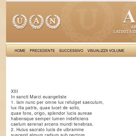
HOME
PRECEDENTE
SUCCESSIVO
VISUALIZZA VOLUME
Paulinu
XIII
In sancti Marci euangeliste
1. Iam nunc per omne lux refulget saeculum,
lux illa patris, quae lucet de solio,
quae fons, origo, splendor lucis aureae
habensque semper lumen indeficiens
caelum serenat arcens mundi tenebras.
2. Huius sacrato lucis de uibramine
suscepit almum radium sub pectore