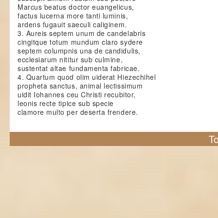
Marcus beatus doctor euangelicus,
factus lucerna more tanti luminis,
ardens fugauit saeculi caliginem.
3. Aureis septem unum de candelabris
cingitque totum mundum claro sydere
septem columpnis una de candidulis,
ecclesiarum nititur sub culmine,
sustentat altae fundamenta fabricae.
4. Quartum quod olim uiderat Hiezechihel
propheta sanctus, animal lectissimum
uidit Iohannes ceu Christi recubitor,
leonis recte tipice sub specie
clamore multo per deserta frendere.
To