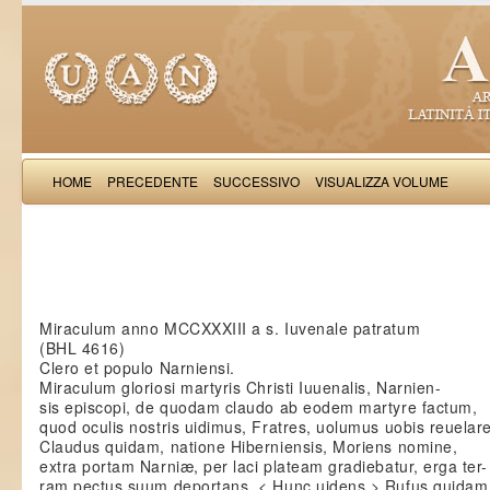
HOME
PRECEDENTE
SUCCESSIVO
VISUALIZZA VOLUME
: Miraculum anno MCCXXX
Miraculum anno MCCXXXIII a s. Iuvenale patratum
(BHL 4616)
Clero et populo Narniensi.
Miraculum gloriosi martyris Christi Iuuenalis, Narnien-
sis episcopi, de quodam claudo ab eodem martyre factum,
quod oculis nostris uidimus, Fratres, uolumus uobis reuelare
Claudus quidam, natione Hiberniensis, Moriens nomine,
extra portam Narniæ, per laci plateam gradiebatur, erga ter-
ram pectus suum deportans. < Hunc uidens > Rufus quidam