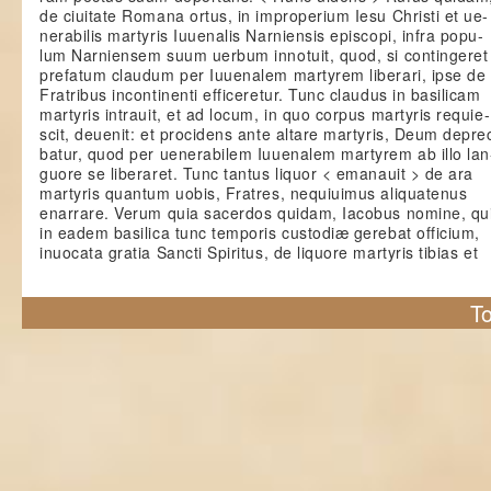
de ciuitate Romana ortus, in improperium Iesu Christi et ue-
nerabilis martyris Iuuenalis Narniensis episcopi, infra popu-
lum Narniensem suum uerbum innotuit, quod, si contingeret
prefatum claudum per Iuuenalem martyrem liberari, ipse de
Fratribus incontinenti efficeretur. Tunc claudus in basilicam
martyris intrauit, et ad locum, in quo corpus martyris requie-
scit, deuenit: et procidens ante altare martyris, Deum depre
batur, quod per uenerabilem Iuuenalem martyrem ab illo lan
guore se liberaret. Tunc tantus liquor < emanauit > de ara
martyris quantum uobis, Fratres, nequiuimus aliquatenus
enarrare. Verum quia sacerdos quidam, Iacobus nomine, qu
in eadem basilica tunc temporis custodiæ gerebat officium,
inuocata gratia Sancti Spiritus, de liquore martyris tibias et
To