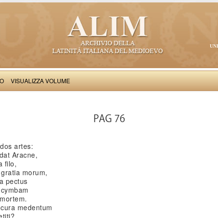
UN
VO
VISUALIZZA VOLUME
Aulus Ianus Parrhasius: Epicedion in Hippolytam Sfortiam
PAG 76
ados artes:
edat Aracne,
 filo,
 gratia morum,
a pectus
a cymbam
e mortem.
i cura medentum
titi?