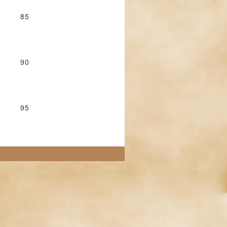
85
90
95