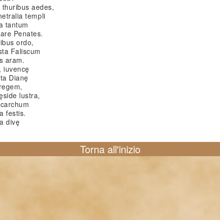
thuribus aedes,
etralia templi
ia tantum
care Penates.
ibus ordo,
sta Faliscum
us aram.
, iuvencę
ata Dianę
 regem,
side lustra,
Dicarchum
a festis.
a divę
Torna all'inizio