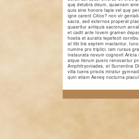
quę delubra deum, quaenam sine 
quis sine honore lapis vel quę pen
igne carent Cilico? non vir genial
sacra, sed externos properat pla
quaeritur antiquis sacrorum annal
et cadit ante Iovem gramen depa
hostia et auratis tepefecit cornib
at tibi bis septem mactantur, Iuno
numine pro triplici. iam rursus gr
instaurata novum cognovit Aricia
atque iterum puero renovantur prę
Amphitryoniades, et Surrentina 
villa tuens priscis miratur gymnad
quin etiam Aeneę nocturna piacul