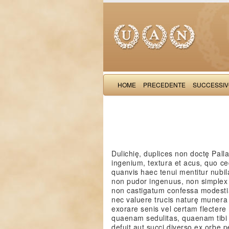
HOME
PRECEDENTE
SUCCESSI
Dulichię, duplices non doctę Pall
ingenium, textura et acus, quo c
quanvis haec tenui mentitur nubila
non pudor ingenuus, non simplex
non castigatum confessa modesti
nec valuere trucis naturę muner
exorare senis vel certam flecter
quaenam sedulitas, quaenam tib
defuit aut succi diverso ex orbe pe