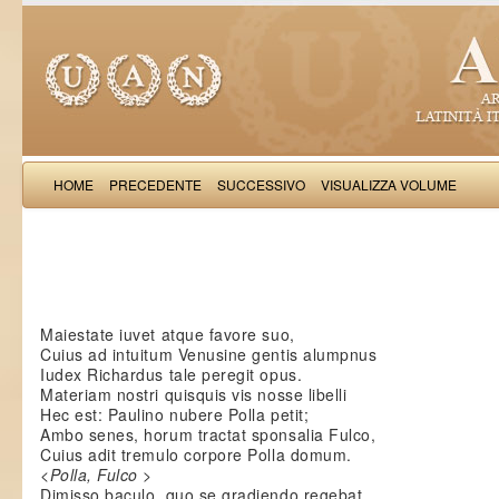
HOME
PRECEDENTE
SUCCESSIVO
VISUALIZZA VOLUME
Richardus Ve
Maiestate iuvet atque favore suo,
Cuius ad intuitum Venusine gentis alumpnus
Iudex Richardus tale peregit opus.
Materiam nostri quisquis vis nosse libelli
Hec est: Paulino nubere Polla petit;
Ambo senes, horum tractat sponsalia Fulco,
Cuius adit tremulo corpore Polla domum.
<Polla, Fulco >
Dimisso baculo, quo se gradiendo regebat,