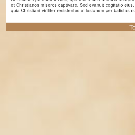
et Christianos miseros captivare. Sed evanuit cogitatio eius,
quia Christiani viriliter resistentes ei lesionem per balistas n
To