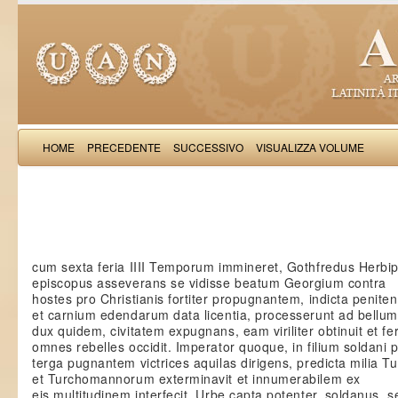
HOME
PRECEDENTE
SUCCESSIVO
VISUALIZZA VOLUME
Salimb
cum sexta feria IIII Temporum immineret, Gothfredus Herbip
episcopus asseverans se vidisse beatum Georgium contra
hostes pro Christianis fortiter propugnantem, indicta peniten
et carnium edendarum data licentia, processerunt ad bellum
dux quidem, civitatem expugnans, eam viriliter obtinuit et fe
omnes rebelles occidit. Imperator quoque, in filium soldani 
terga pugnantem victrices aquilas dirigens, predicta milia 
et Turchomannorum exterminavit et innumerabilem ex
eis multitudinem interfecit. Urbe capta potenter, soldanus, s