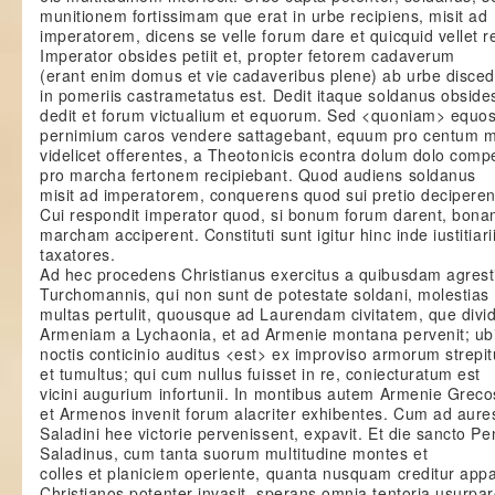
munitionem fortissimam que erat in urbe recipiens, misit ad
imperatorem, dicens se velle forum dare et quicquid vellet r
Imperator obsides petiit et, propter fetorem cadaverum
(erant enim domus et vie cadaveribus plene) ab urbe disce
in pomeriis castrametatus est. Dedit itaque soldanus obside
dedit et forum victualium et equorum. Sed <quoniam> equo
pernimium caros vendere sattagebant, equum pro centum m
videlicet offerentes, a Theotonicis econtra dolum dolo com
pro marcha fertonem recipiebant. Quod audiens soldanus
misit ad imperatorem, conquerens quod sui pretio deciperen
Cui respondit imperator quod, si bonum forum darent, bon
marcham acciperent. Constituti sunt igitur hinc inde iustitiari
taxatores.
Ad hec procedens Christianus exercitus a quibusdam agrest
Turchomannis, qui non sunt de potestate soldani, molestias
multas pertulit, quousque ad Laurendam civitatem, que divid
Armeniam a Lychaonia, et ad Armenie montana pervenit; ub
noctis conticinio auditus <est> ex improviso armorum strepi
et tumultus; qui cum nullus fuisset in re, coniecturatum est
vicini augurium infortunii. In montibus autem Armenie Greco
et Armenos invenit forum alacriter exhibentes. Cum ad aure
Saladini hee victorie pervenissent, expavit. Et die sancto P
Saladinus, cum tanta suorum multitudine montes et
colles et planiciem operiente, quanta nusquam creditur appa
Christianos potenter invasit, sperans omnia tentoria usurpa