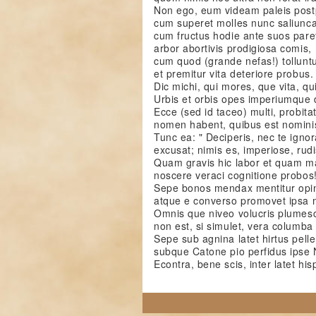
Non ego, eum videam paleis post
cum superet molles nunc saliunca
cum fructus hodie ante suos paret
arbor abortivis prodigiosa comis,
cum quod (grande nefas!) tolluntu
et premitur vita deteriore probus.
Dic michi, qui mores, que vita, qu
Urbis et orbis opes imperiumque 
Ecce (sed id taceo) multi, probita
nomen habent, quibus est nomini
Tunc ea: " Deciperis, nec te ignora
excusat; nimis es, imperiose, rudi
Quam gravis hic labor et quam m
noscere veraci cognitione probos
Sepe bonos mendax mentitur opi
atque e converso promovet ipsa 
Omnis que niveo volucris plumesc
non est, si simulet, vera columba
Sepe sub agnina latet hirtus pell
subque Catone pio perfidus ipse 
Econtra, bene scis, inter latet his