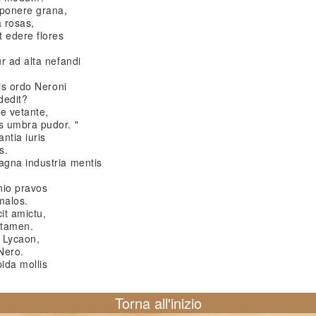
ponere grana,
 rosas,
 edere flores
r ad alta nefandi
is ordo Neroni
dedit?
te vetante,
s umbra pudor. "
ntia iuris
s.
agna industria mentis
!
nio pravos
malos.
it amictu,
 tamen.
e Lycaon,
Nero.
pida mollis
Torna all'inizio