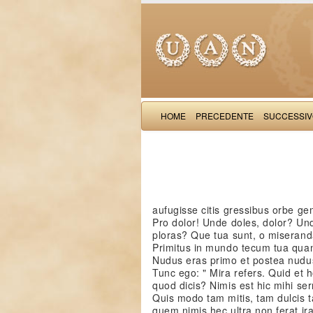
HOME
PRECEDENTE
SUCCESSI
aufugisse citis gressibus orbe ge
Pro dolor! Unde doles, dolor? U
ploras? Que tua sunt, o miserand
Primitus in mundo tecum tua quant
Nudus eras primo et postea nudus
Tunc ego: " Mira refers. Quid et 
quod dicis? Nimis est hic mihi se
Quis modo tam mitis, tam dulcis
quem nimis hec ultra non ferat 