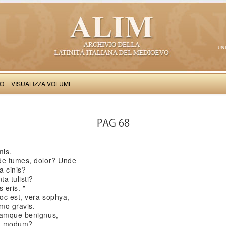
UN
VO
VISUALIZZA VOLUME
Henricus Septimellensis: Elegia
PAG 68
mis.
nde tumes, dolor? Unde
a cinis?
a tulisti?
 eris. "
hoc est, vera sophya,
rmo gravis.
 tamque benignus,
ira modum?