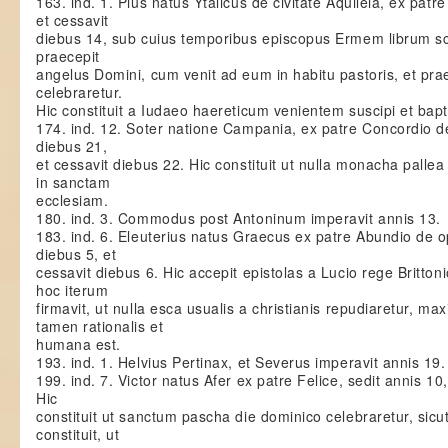
163. ind. 1. Pius natus Ytalicus de civitate Aquileia, ex patr
et cessavit
diebus 14, sub cuius temporibus episcopus Ermem librum scr
praecepit
angelus Domini, cum venit ad eum in habitu pastoris, et pra
celebraretur.
Hic constituit a Iudaeo haereticum venientem suscipi et bapti
174. ind. 12. Soter natione Campania, ex patre Concordio de 
diebus 21,
et cessavit diebus 22. Hic constituit ut nulla monacha palle
in sanctam
ecclesiam.
180. ind. 3. Commodus post Antoninum imperavit annis 13.
183. ind. 6. Eleuterius natus Graecus ex patre Abundio de o
diebus 5, et
cessavit diebus 6. Hic accepit epistolas a Lucio rege Brittoni
hoc iterum
firmavit, ut nulla esca usualis a christianis repudiaretur, m
tamen rationalis et
humana est.
193. ind. 1. Helvius Pertinax, et Severus imperavit annis 19.
199. ind. 7. Victor natus Afer ex patre Felice, sedit annis 1
Hic
constituit ut sanctum pascha die dominico celebraretur, sicut 
constituit, ut