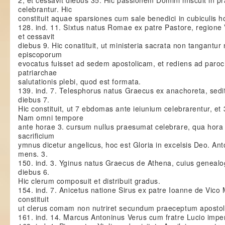
2, et cessavit diebus 35. Hic passionem Domini miscuit in 
celebrantur. Hic
constituit aquae sparsiones cum sale benedici in cubiculis 
128. ind. 11. Sixtus natus Romae ex patre Pastore, regione V
et cessavit
diebus 9. Hic conatituit, ut ministeria sacrata non tangantur n
episcoporum
evocatus fuisset ad sedem apostolicam, et rediens ad paroch
patriarchae
salutationis plebi, quod est formata.
139. ind. 7. Telesphorus natus Graecus ex anachoreta, sedit
diebus 7.
Hic constituit, ut 7 ebdomas ante ieiunium celebrarentur, et
Nam omni tempore
ante horae 3. cursum nullus praesumat celebrare, qua hora
sacrificium
ymnus dicetur angelicus, hoc est Gloria in excelsis Deo. Anto
mens. 3.
150. ind. 3. Yginus natus Graecus de Athena, cuius genealog
diebus 6.
Hic clerum composuit et distribuit gradus.
154. ind. 7. Anicetus natione Sirus ex patre Ioanne de Vico M
constituit
ut clerus comam non nutriret secundum praeceptum aposto
161. ind. 14. Marcus Antoninus Verus cum fratre Lucio imper