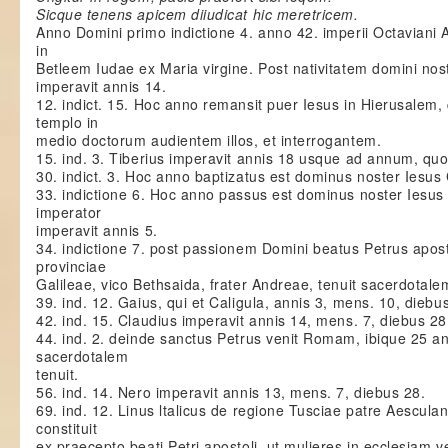
Sicque tenens apicem diiudicat hic meretricem.
Anno Domini primo indictione 4. anno 42. imperii Octaviani
in
Betleem Iudae ex Maria virgine. Post nativitatem domini n
imperavit annis 14.
12. indict. 15. Hoc anno remansit puer Iesus in Hierusalem
templo in
medio doctorum audientem illos, et interrogantem.
15. ind. 3. Tiberius imperavit annis 18 usque ad annum, qu
30. indict. 3. Hoc anno baptizatus est dominus noster Iesus
33. indictione 6. Hoc anno passus est dominus noster Iesus
imperator
imperavit annis 5.
34. indictione 7. post passionem Domini beatus Petrus apost
provinciae
Galileae, vico Bethsaida, frater Andreae, tenuit sacerdotale
39. ind. 12. Gaius, qui et Caligula, annis 3, mens. 10, diebus
42. ind. 15. Claudius imperavit annis 14, mens. 7, diebus 28
44. ind. 2. deinde sanctus Petrus venit Romam, ibique 25 a
sacerdotalem
tenuit.
56. ind. 14. Nero imperavit annis 13, mens. 7, diebus 28.
69. ind. 12. Linus ltalicus de regione Tusciae patre Aescula
constituit
ex praecepto beati Petri apostoli, ut mulieres in ecclesiam v