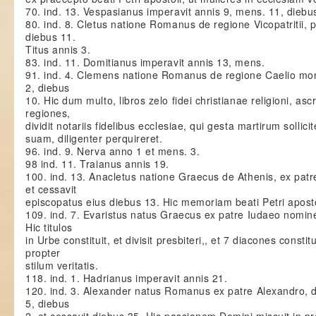
70. ind. 13. Vespasianus imperavit annis 9, mens. 11, diebu
80. ind. 8. Cletus natione Romanus de regione Vicopatritii, 
diebus 11.
Titus annis 3.
83. ind. 11. Domitianus imperavit annis 13, mens.
91. ind. 4. Clemens natione Romanus de regione Caelio mont
2, diebus
10. Hic dum multo, libros zelo fidei christianae religioni, asc
regiones,
dividit notariis fidelibus ecclesiae, qui gesta martirum solli
suam, diligenter perquireret.
96. ind. 9. Nerva anno 1 et mens. 3.
98 ind. 11. Traianus annis 19.
100. ind. 13. Anacletus natione Graecus de Athenis, ex patr
et cessavit
episcopatus eius diebus 13. Hic memoriam beati Petri aposto
109. ind. 7. Evaristus natus Graecus ex patre Iudaeo nomine
Hic titulos
in Urbe constituit, et divisit presbiteri,, et 7 diacones cons
propter
stilum veritatis.
118. ind. 1. Hadrianus imperavit annis 21.
120. ind. 3. Alexander natus Romanus ex patre Alexandro, d
5, diebus