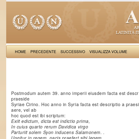
HOME
PRECEDENTE
SUCCESSIVO
VISUALIZZA VOLUME
: A
Postmodum autem 39. anno imperii eiusdem facta est descrip
praeside
Syriae Cirino. Hoc anno in Syria facta est descriptio a praesi
aere, vel ab
hoc quod est ibi scriptum:
Exiit edictum, dicta est indictio prima,
In cuius quarto rerum Davidica virgo
Parturiit solem Syon inducens Salamonem. .
Ungitur in regem, pacis praefert sibi leqem.