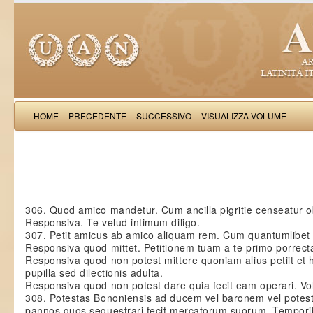
HOME
PRECEDENTE
SUCCESSIVO
VISUALIZZA VOLUME
Matthaeus d
306. Quod amico mandetur. Cum ancilla pigritie censeatur ob
Responsiva. Te velud intimum diligo.
307. Petit amicus ab amico aliquam rem. Cum quantumlibet f
Responsiva quod mittet. Petitionem tuam a te primo porrec
Responsiva quod non potest mittere quoniam alius petiit et 
pupilla sed dilectionis adulta.
Responsiva quod non potest dare quia fecit eam operari. Vo
308. Potestas Bononiensis ad ducem vel baronem vel potest
pannos quos sequestrari fecit mercatorum suorum. Tempori