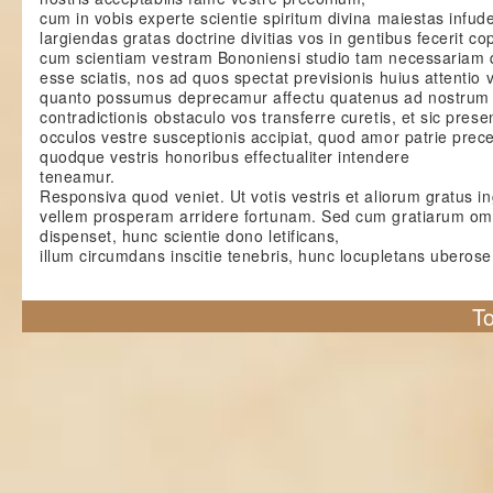
cum in vobis experte scientie spiritum divina maiestas infude
largiendas gratas doctrine divitias vos in gentibus fecerit co
cum scientiam vestram Bononiensi studio tam necessariam 
esse sciatis, nos ad quos spectat previsionis huius attentio 
quanto possumus deprecamur affectu quatenus ad nostrum 
contradictionis obstaculo vos transferre curetis, et sic prese
occulos vestre susceptionis accipiat, quod amor patrie prece
quodque vestris honoribus effectualiter intendere
teneamur.
Responsiva quod veniet. Ut votis vestris et aliorum gratus in
vellem prosperam arridere fortunam. Sed cum gratiarum om
dispenset, hunc scientie dono letificans,
illum circumdans inscitie tenebris, hunc locupletans uberose
To