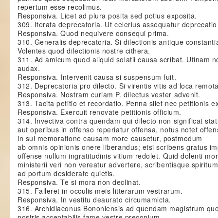
repertum esse recolimus.
Responsiva. Licet ad plura posita sed potius exposita.
309. Iterata deprecatoria. Ut celerius assequatur deprecati
Responsiva. Quod nequivere consequi prima.
310. Generalis deprecatoria. Si dilectionis antique constant
Volentes quod dilectionis nostre cithera.
311. Ad amicum quod aliquid solatii causa scribat. Utinam 
audax.
Responsiva. Intervenit causa si suspensum fuit.
312. Deprecatoria pro dilecto. Si virentis vitis ad loca remo
Responsiva. Nostram curiam P. dilectus vester advenit.
313. Tacita petitio et recordatio. Penna silet nec petitionis e
Responsiva. Exercuit renovate petitionis officium.
314. Invectiva contra quendam qui dilecto non significat st
aut operibus in offenso reperiatur offensa, notus notet offe
in sui memoratione causam more causetur, postmodum
ab omnis opinionis onere liberandus; etsi scribens gratus i
offense nullum ingratitudinis vitium redolet. Quid dolenti mor
ministerii veri non vereatur advertere, scribentisque spiritu
ad portum desiderate quietis.
Responsiva. Te si mora non declinat.
315. Falleret in occulis meis litterarum vestrarum.
Responsiva. In vestitu deaurato circumamicta.
316. Archidiaconus Bononiensis ad quendam magistrum quod
nostris acceptabilis fame vestre preconium,