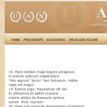
HOME
PRECEDENTE
SUCCESSIVO
VISUALIZZA VOLUME
Paulinu
18. Hanc stellam magi fulgore perspicuo
in oriente uiderunt resplendere:
“Hoc signum” fantur “tam famosum, nobile
regis est magni.
19. Eamus ergo, inquiramus ubi est,
et offeramus illi saltim munera
nostris ablata de thesauris optima,
aurum, thus, myrram.”
20. Haec tria magnum demonstrant mysterium