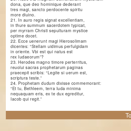
dona, que deo hominique dederant
tres magi, sancto perdocente spiritu
more diuino.
21. In auro regis signat excellentiam,
in thure summum sacerdotem typicat,
per myrram Christi sepulturam mystice
optime docet.
22. Ecce uenerunt magi Hierosolimam
dicentes: “Stellam uidimus perfulgidam
in oriente. Vbi est qui natus est
rex Iudaeorum”?
23. Herodes magno timore perterritus,
reuolui sacras prophetarum paginas
praecepit scribis: “Legite si uerum est,
scriptura teste.”
24. Prophetam dudum dixisse commemorant:
“Et tu, Bethleem, terra Iuda minima
nequaquam eris, ex te dux egreditur,
Iacob qui regit.”
To