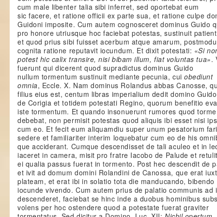
cum male libenter talia sibi inferret, sed oportebat eum
sic facere, et ratione officii ex parte sua, et ratione culpe d
Guidoni imposite. Cum autem cognosceret dominus Guido 
pro honore utriusque hoc faciebat potestas, sustinuit patient
et quod prius sibi fuisset acerbum atque amarum, postmod
cognita ratione reputavit iocundum. Et dixit potestati: «
Si no
potest hic calix transire, nisi bibam illum, fiat voluntas tua»
.
fuerunt qui dicerent quod supradictus dominus Guido
nullum tormentum sustinuit mediante pecunia, cui
obediunt
omnia
, Eccle. X. Nam dominus Rolandus abbas Canosse, qu
filius eius est, centum libras imperialium dedit domino Guido
de Corigia et totidem potestati Regino, quorum benefitio eva
iste tormentum. Et quando insonuerunt rumores quod torme
debebat, non permisit potestas quod aliquis ibi esset nisi ip
cum eo. Et fecit eum aliquamdiu super unum pesatorium far
sedere et familiariter interim loquebatur cum eo de his omn
que acciderant. Cumque descendisset de tali aculeo et in le
iaceret in camera, misit pro fratre Iacobo de Palude et retuli
ei qualia passus fuerat in tormento. Post hec descendit de p
et ivit ad domum domini Rolandini de Canossa, que erat iux
plateam, et erat ibi in solatio tota die manducando, bibendo 
iocunde vivendo. Cum autem prius de palatio communis ad 
descenderet, faciebat se hinc inde a duobus hominibus subs
volens per hoc ostendere quod a potestate fuerat graviter
tormentatus. Sed dicitur a Domino, Luc. XII:
Nichil opertum
,