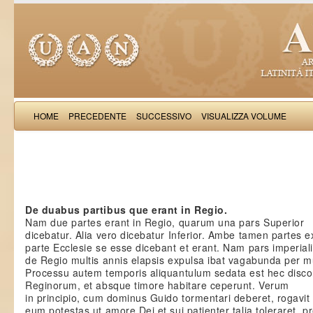
HOME
PRECEDENTE
SUCCESSIVO
VISUALIZZA VOLUME
Salimb
De duabus partibus que erant in Regio.
Nam due partes erant in Regio, quarum una pars Superior
dicebatur. Alia vero dicebatur Inferior. Ambe tamen partes e
parte Ecclesie se esse dicebant et erant. Nam pars imperial
de Regio multis annis elapsis expulsa ibat vagabunda per 
Processu autem temporis aliquantulum sedata est hec disco
Reginorum, et absque timore habitare ceperunt. Verum
in principio, cum dominus Guido tormentari deberet, rogavit
eum potestas ut amore Dei et sui patienter talia toleraret, p