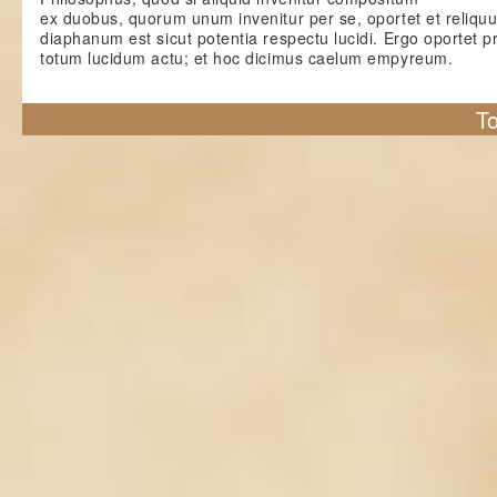
ex duobus, quorum unum invenitur per se, oportet et reliquu
diaphanum est sicut potentia respectu lucidi. Ergo oportet
totum lucidum actu; et hoc dicimus caelum empyreum.
To