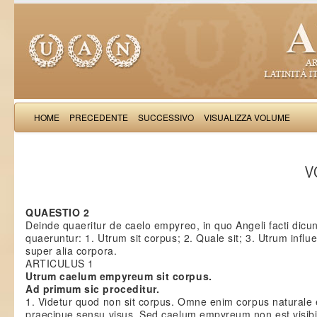
HOME
PRECEDENTE
SUCCESSIVO
VISUALIZZA VOLUME
Thomas Aquinas: Scr
VO
QUAESTIO 2
Deinde quaeritur de caelo empyreo, in quo Angeli facti dicun
quaeruntur: 1. Utrum sit corpus; 2. Quale sit; 3. Utrum infl
super alia corpora.
ARTICULUS 1
Utrum caelum empyreum sit corpus.
Ad primum sic proceditur.
1. Videtur quod non sit corpus. Omne enim corpus naturale e
praecipue sensu visus. Sed caelum empyreum non est visibile