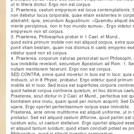
ut in littera dicitur. Ergo non est corpus.
2. Praeterea, caelum empyreum est locus contemplationis. 
non debetur locus corporalis, quae etiam existentes in corp
abstrahit: quia, secundum Augustinum: «Quamdiu aliquid di
mente percipimus, non in hoc mundo sumus». Ergo videtur
empyreum non sit corpus.
3. Praeterea, Philosophus probat in 1 Cael. et Mund.,
quod extra primum mobile non est aliquod corpus, extra 
ponit vitam beatam, quam nos dicimus in caelo empyreo es
videtur quod non sit corpus.
4. Praeterea, corporum naturas perscrutati sunt Philosophi
sua invisibilia revelavit, secundum Apostolum ad Rom. 1. 
nullam mentionem fecerunt. Ergo non est corpus.
SED CONTRA, omne quod movetur in loco est in loco: quia m
motuum, ut in 8 Physic. probatur. Ergo videtur quod primum
mobile sit in loco. Sed locus est superficies corporis contine
quod habeat corpus continens quietum, et hoc dicimus ca
Praeterea, sicut dicitur in 2 Cael. et Mund., perfectius est q
bonitatem sine motu, quam quod per motum acquirit. Sed De
opera. Ergo oportet perfectissimum corpus esse immobile.
Praeterea, ante omne multiforme est aliquid uniforme, ut in
probatur. Sed est aliquod caelum difforme, quod partim est
lucidum actu, ut caelum stellatum. Ergo oportet aliquod es
et aliquod tantum lucidum; quod etiam concludi potest ex pro
Philosophus, quod si aliquid invenitur compositum