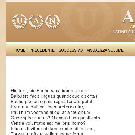
HOME
PRECEDENTE
SUCCESSIVO
VISUALIZZA VOLUME
Richardus Ve
Hic furit, hic Bacho saxa iubente iacit;
Balbutire facit linguas quandoque disertas,
Bacho plenus egens regna tenere putat.
Ergo mandati ne fines pretereantur,
Paulinum vocitans alloquar ante cibum.
Quo rapior stultus? Numquid non pacificato
Ventre voluntatis est melioris homo?
Ieiunus leviter subitam candescit in iram,
Torvus in effigie colloquioque ferus.