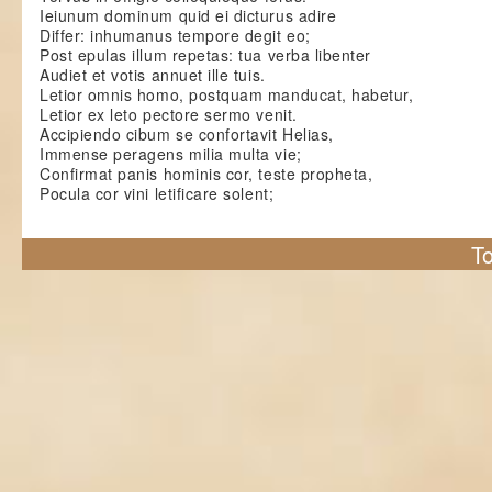
Ieiunum dominum quid ei dicturus adire
Differ: inhumanus tempore degit eo;
Post epulas illum repetas: tua verba libenter
Audiet et votis annuet ille tuis.
Letior omnis homo, postquam manducat, habetur,
Letior ex leto pectore sermo venit.
Accipiendo cibum se confortavit Helias,
Immense peragens milia multa vie;
Confirmat panis hominis cor, teste propheta,
Pocula cor vini letificare solent;
To