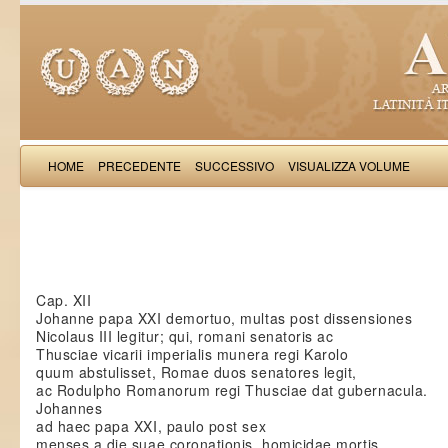
HOME
PRECEDENTE
SUCCESSIVO
VISUALIZZA VOLUME
Saba Malasp
Cap. XII
Johanne papa XXI demortuo, multas post dissensiones
Nicolaus III legitur; qui, romani senatoris ac
Thusciae vicarii imperialis munera regi Karolo
quum abstulisset, Romae duos senatores legit,
ac Rodulpho Romanorum regi Thusciae dat gubernacula.
Johannes
ad haec papa XXI, paulo post sex
menses a die suae coronationis, homicidae mortis