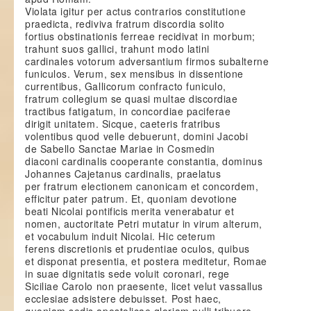
Violata igitur per actus contrarios constitutione
praedicta, rediviva fratrum discordia solito
fortius obstinationis ferreae recidivat in morbum;
trahunt suos gallici, trahunt modo latini
cardinales votorum adversantium firmos subalterne
funiculos. Verum, sex mensibus in dissentione
currentibus, Gallicorum confracto funiculo,
fratrum collegium se quasi multae discordiae
tractibus fatigatum, in concordiae paciferae
dirigit unitatem. Sicque, caeteris fratribus
volentibus quod velle debuerunt, domini Jacobi
de Sabello Sanctae Mariae in Cosmedin
diaconi cardinalis cooperante constantia, dominus
Johannes Cajetanus cardinalis, praelatus
per fratrum electionem canonicam et concordem,
efficitur pater patrum. Et, quoniam devotione
beati Nicolai pontificis merita venerabatur et
nomen, auctoritate Petri mutatur in virum alterum,
et vocabulum induit Nicolai. Hic ceterum
ferens discretionis et prudentiae oculos, quibus
et disponat presentia, et postera meditetur, Romae
in suae dignitatis sede voluit coronari, rege
Siciliae Carolo non praesente, licet velut vassallus
ecclesiae adsistere debuisset. Post haec,