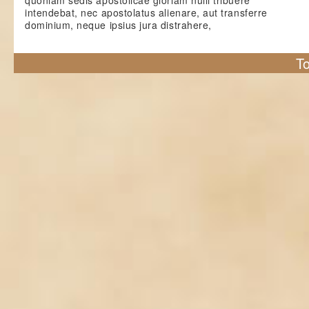
quoniam sedis apostolicae gloriam nulli tribuere
intendebat, nec apostolatus alienare, aut transferre
dominium, neque ipsius jura distrahere,
To