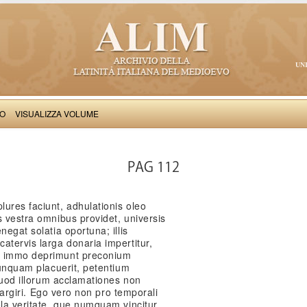
UN
VO
VISUALIZZA VOLUME
Boncompagnus de Signa: Liber de obsidione Ancone
PAG 112
ures faciunt, adhulationis oleo
s vestra omnibus providet, universis
negat solatia oportuna; illis
atervis larga donaria impertitur,
t immo deprimunt preconium
nunquam placuerit, petentium
 quod illorum acclamationes non
 elargiri. Ego vero non pro temporali
ola veritate, que numquam vincitur,