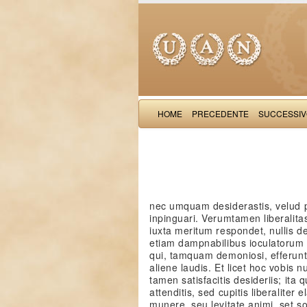
HOME
PRECEDENTE
SUCCESSI
nec umquam desiderastis, velud pl
inpinguari. Verumtamen liberalita
iuxta meritum respondet, nullis de
etiam dampnabilibus ioculatorum c
qui, tamquam demoniosi, efferun
aliene laudis. Et licet hoc vobis 
tamen satisfacitis desideriis; ita
attenditis, sed cupitis liberaliter
munere, seu levitate animi, set s