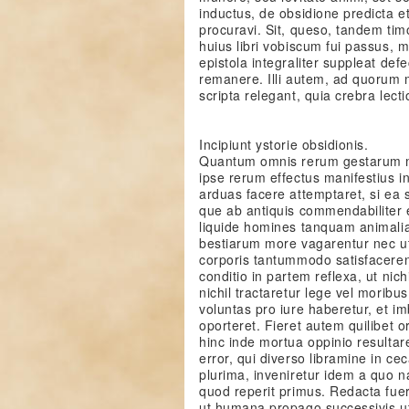
inductus, de obsidione predicta e
procuravi. Sit, queso, tandem t
huius libri vobiscum fui passus, m
epistola integraliter suppleat de
remanere. Illi autem, ad quorum m
scripta relegant, quia crebra lec
Incipiunt ystorie obsidionis.
Quantum omnis rerum gestarum mem
ipse rerum effectus manifestius i
arduas facere attemptaret, si ea s
que ab antiquis commendabiliter 
liquide homines tanquam animalia 
bestiarum more vagarentur nec ute
corporis tantummodo satisfaceren
conditio in partem reflexa, ut nichi
nichil tractaretur lege vel moribu
voluntas pro iure haberetur, et i
oporteret. Fieret autem quilibet or
hinc inde mortua oppinio resultar
error, qui diverso libramine in ce
plurima, inveniretur idem a quo 
quod reperit primus. Redacta fueru
ut humana propago successivis ut