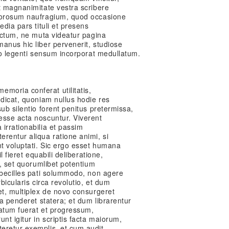
t magnanimitate vestra scribere
imorosum naufragium, quod occasione
edia pars tituli et presens
fectum, ne muta videatur pagina
anus hic liber pervenerit, studiose
tio legenti sensum incorporat medullatum.
oria conferat utilitatis,
ndicat, quoniam nullus hodie res
ub silentio forent penitus pretermissa,
esse acta noscuntur. Viverent
irrationabilia et passim
rentur aliqua ratione animi, si
t voluptati. Sic ergo esset humana
l fieret equabili deliberatione,
s, set quorumlibet potentium
mbecilles pati solummodo, non agere
bicularis circa revolutio, et dum
et, multiplex de novo consurgeret
ca penderet statera; et dum librarentur
natum fuerat et progressum,
nt igitur in scriptis facta maiorum,
eretur exemplis, et cum audit