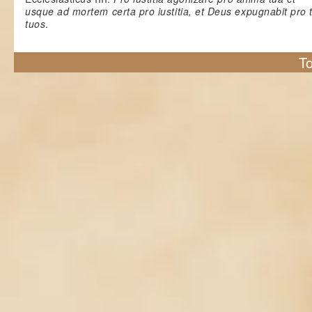
usque ad mortem certa pro iustitia, et Deus expugnabit pro 
tuos
.
To