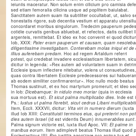
ieiuniis maceratur. Non solum enim cilicium pro camisia def
sed etiam femoralia cilicina usque ad poplitem baiulabat.
Sanctitatem autem suam ita subtiliter occultabat, ut, salvo 
honestatis rigore, sub decentia vestium et apparatu utensil
concordaret moribus singulorum. Tredecim pauperum pede
cotidie curvatis genibus abluebat, et refectos, datis cuilibet II
argenteis, remittebat. Et ideo ex hoc convenit ei quod dicitur
Iob, XXIX:
Pater eram pauperum et causam, quam nescieb
diligentissime investigabam. Conterebam molas iniqui et de
illius auferebam predam
. Hoc ad regem Artaldum referri
potest, qui credebat invadere ecclesiasticam libertatem, sicu
dicitur in legenda: «Rex autem ad voluntatem suam in detr
Ecclesie ipsum inflectere nitebatur, volens ut consuetudines
quas contra libertatem Ecclesie predecessores sui habueran
ab eodem similiter confirmarentur». Hoc nullo modo beatus
Thomas sustinuit, et ex hoc martyrium promeruit; et ideo se
in Iob:
Dicebamque: In nidulo meo moriar
(quia in ecclesia
sua mortuus est).
Et sicut palma multiplicabo dies
. Inde est 
Ps.:
Iustus ut palma florebit, sicut cedrus Libani multiplicabit
Item, Eccli. XXXVII, dicitur:
Vita viri in numero dierum
(iuxta
illud Iob XIIII:
Constituisti terminos eius, qui preteriri non po
dies autem Israel
(id est videntis Deum)
innumerabiles sunt
.
Palma signum victorie est, iuxta illud Apoc. VII:
Et palme in
manibus eorum
. Item adimplevit beatus Thomas illud quod p
Ecclesiasticus IIII:
Pro iustitia agonizare pro anima tua et