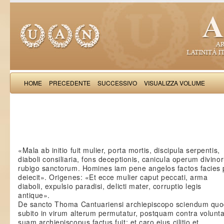
HOME
PRECEDENTE
SUCCESSIVO
VISUALIZZA VOLUME
Salimb
«Mala ab initio fuit mulier, porta mortis, discipula serpentis,
diaboli consiliaria, fons deceptionis, canicula operum divino
rubigo sanctorum. Homines iam pene angelos factos facies 
deiecit». Origenes: «Et ecce mulier caput peccati, arma
diaboli, expulsio paradisi, delicti mater, corruptio legis
antique».
De sancto Thoma Cantuariensi archiepiscopo sciendum qu
subito in virum alterum permutatur, postquam contra volunt
suam archiepiscopus factus fuit; et caro eius cilitio et