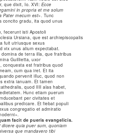
 que dixit, Io. XVI:
Ecce
ergamini in propria et me solum
ia Pater mecum est
». Tunc
s concito gradu, ita quod unus
 fecerunt isti Apostoli
lesia Ursiana, que est archiepiscopalis
ta fuit utriusque sexus
od vix unus alium expectabat.
omina de terra illa, que fratribus
mina Guillietta, uxor
, conquesta est fratribus quod
neam, cum qua iret. Et ita
quando pervenit illuc, quod non
us extra ianuam. Et tamen
thedralis, quod IIII alas habet,
medietatem. Hunc etiam puerum
cumducebant per civitates et
alibus predicare. Et fiebat populi
xus congregatio et admiratio
moderni».
quam facit de pueris evangelicis.
i dicere quia puer sum, quoniam
niversa que mandavero tibi