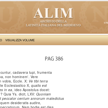
UN
VO
VISUALIZZA VOLUME
Salimbene de Adam: Cronica
PAG 386
ecuntur, cadavera lupi, frumenta
ba, non hominem'. Vere
n vobis, Eccle. X:
Ve tibi terra
nte Ecclesiastico X,
qualis est
tes in ea
, ideo Apostolus docet:
? Quia Ys. dicit, LXV:
Quoniam
t peccator centum annorum maledictus
 quem desideratis audire,
t peccatorum. Nam hodie est dies