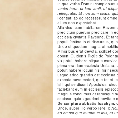
in qua verba Domini complebuntur,
veniet hora, et iam venit, ut disp
relinquatis. Et non sum solus, qu
licentiati ab eo recesserunt omne
alium non expectabat.
Alia vice, cum habitarem Ravenne,
predictum puerum predicare in ecc
ecclesia civitatis Ravenne. Et tan
populi festinatio et discursus, qu
Unde et quedam magna et nobilis d
Minoribus erat devota, scilicet do
domini Guidonis Riçúti de Polenta
vix potuit habere aliquam convica
plena erat iam ecclesia Ursiana, 
potuit habere locum nisi forinsec
usque adeo grandis est ecclesia ca
excepta nave maiori, que tenet 
isti, qui se dicunt Apostolos, cir
faciebant eum in ecclesiis episcop
magnus concursus et utriusque se
copiosa, quia «gaudent novitate 
De scriptura abbatis Ioachym, 
Unde, super illo verbo Iere. I:
Nol
ad omnia que mittam te ibis, et u