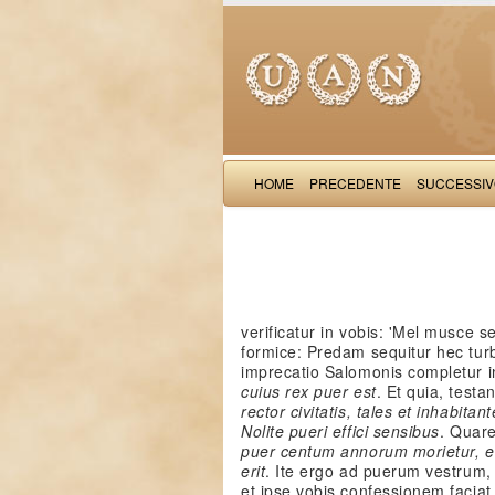
HOME
PRECEDENTE
SUCCESSI
verificatur in vobis: 'Mel musce s
formice: Predam sequitur hec tur
imprecatio Salomonis completur i
cuius rex puer est
. Et quia, testa
rector civitatis, tales et inhabitan
Nolite pueri effici sensibus
. Quare
puer centum annorum morietur, e
erit
. Ite ergo ad puerum vestrum,
et ipse vobis confessionem facia