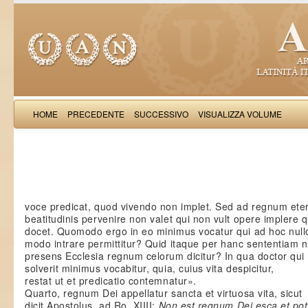
HOME
PRECEDENTE
SUCCESSIVO
VISUALIZZA VOLUME
Salimb
voce predicat, quod vivendo non implet. Sed ad regnum ete
beatitudinis pervenire non valet qui non vult opere implere 
docet. Quomodo ergo in eo minimus vocatur qui ad hoc null
modo intrare permittitur? Quid itaque per hanc sententiam n
presens Ecclesia regnum celorum dicitur? In qua doctor qu
solverit minimus vocabitur, quia, cuius vita despicitur,
restat ut et predicatio contemnatur».
Quarto, regnum Dei appellatur sancta et virtuosa vita, sicut
dicit Apostolus, ad Ro. XIIII:
Non est regnum Dei esca et po