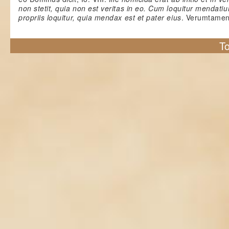
non stetit, quia non est veritas in eo. Cum loquitur mendati
propriis loquitur, quia mendax est et pater eius
. Verumtame
To