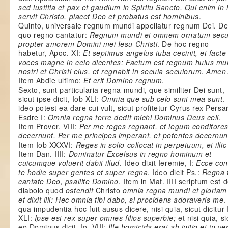
sed iustitia et pax et gaudium in Spiritu Sancto. Qui enim in
servit Christo, placet Deo et probatus est hominibus
.
Quinto, universale regnum mundi appellatur regnum Dei. D
quo regno cantatur:
Regnum mundi et omnem ornatum secul
propter amorem Domini mei Iesu Christi
. De hoc regno
habetur, Apoc. XI:
Et septimus angelus tuba cecinit, et facte
voces magne in celo dicentes: Factum est regnum huius mu
nostri et Christi eius, et regnabit in secula seculorum. Amen
Item Abdie ultimo:
Et erit Domino regnum
.
Sexto, sunt particularia regna mundi, que similiter Dei sunt,
sicut ipse dicit, Iob XLI:
Omnia que sub celo sunt mea sunt
.
ideo potest ea dare cui vult, sicut profitetur Cyrus rex Pers
Esdre I:
Omnia regna terre dedit michi Dominus Deus celi
.
Item Prover. VIII:
Per me reges regnant, et legum conditores
decernunt. Per me principes imperant, et potentes decernunt
Item Iob XXXVI:
Reges in solio collocat in perpetuum, et illic
Item Dan. IIII:
Dominatur Excelsus in regno hominum et
cuicumque voluerit dabit illud
. Ideo dixit Ieremie, I:
Ecce cons
te hodie super gentes et super regna
. Ideo dicit Ps.:
Regna 
cantate Deo, psallite Domino
. Item in Mat. IIII scriptum est 
diabolo quod
ostendit
Christo
omnia regna mundi et gloria
et dixit illi: Hec omnia tibi dabo, si procidens adoraveris me
.
qua impudentia hoc fuit ausus dicere, nisi quia, sicut dicitur 
XLI:
Ipse est rex super omnes filios superbie;
et nisi quia, s
eo Dominus dicit, Io. VIII:
Ille homicida erat ab initio et in ver