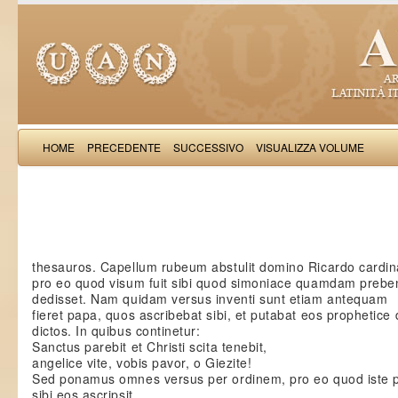
HOME
PRECEDENTE
SUCCESSIVO
VISUALIZZA VOLUME
Salimb
thesauros. Capellum rubeum abstulit domino Ricardo cardina
pro eo quod visum fuit sibi quod simoniace quamdam preb
dedisset. Nam quidam versus inventi sunt etiam antequam
fieret papa, quos ascribebat sibi, et putabat eos prophetice
dictos. In quibus continetur:
Sanctus parebit et Christi scita tenebit,
angelice vite, vobis pavor, o Giezite!
Sed ponamus omnes versus per ordinem, pro eo quod iste 
sibi eos ascripsit.