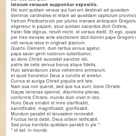
Istorum versuum supponitur expositio.
Hic sunt quidam versus qui fuerunt destinati ad quosdam
dominos cardinales et etiam ad quoddam capitulum provinci
fratrum Predicatorum per plures menses antequam Gregori
eligeretur in papam, sicut quidam sacerdos dicti Ordinis,
frater fide dignus, retulit michi, et versus dedit. Et ego, quas
per tres menses ante electionem dicti domini pape Gregorii 
vidi versus istos in originali ipsorum.
Quarto Clementi, dum tertius annus agetur,
papa sacer genti iustorum substituetur,
ac dono Christi succedet sanctior isti,
patris de celis servus bonus atque fidelis.
Huic salvandarum zelus vehemens animarum,
et quod honoretur Deus a cunctis et ametur.
Currus et auriga Christi populis erit iste.
Nam sua non queret, sed que tua sunt, bone Christe.
Gaças terrenas spernet, discrimine plenas,
conformis Christo, mundo dum vivet in isto.
Hunc Deus ornabit et mire clarificabit,
sanctificabit, magnificabit, glorificabit.
Mundum pacabit et Ierusalem renovabit.
Fructus terra dabit, Deus orbem letificabit.
Sed prius horribile quiddam parebit in yle *:
* id est: in mundo