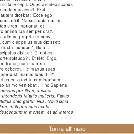
 febricitare cepit. Quod archiepiscopus
landam accessit. Erat
 autem dicebat: 'Ecce ego
opus dixit: 'Nescis quia mulier
tos viros impugnat, et
ro anima tua semper orat'.
gaudio ad propria remeavit.
 cum discipulus eius dixisset:
iuxta mundum', ille ait:
cipulus dixit ei: 'Et ubi est
te solitudo?'. Et ille: 'Ergo,
tiam frater, cum matrem
re deberet, ille manus suas
c operuisti manus tuas, fili?'.
t, et ex eo quod te contingebam
o animo veniebat'. Hinc Sapiens
ranseas per illam, declina
 intenderis falatiis mulieris. Favus
nitidius oleo guttur eius. Novissima
ium, et lingua eius acuta
 descendunt in mortem, et ad inferos
Torna all'inizio