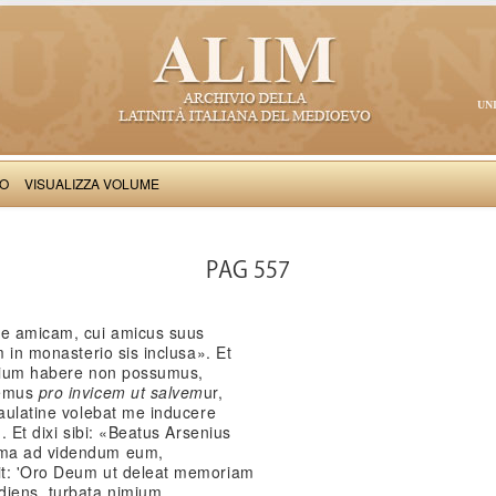
UN
VO
VISUALIZZA VOLUME
Salimbene de Adam: Cronica
PAG 557
re amicam, cui amicus suus
m in monasterio sis inclusa». Et
quium habere non possumus,
emus
pro invicem ut salvem
ur,
paulatine volebat me inducere
. Et dixi sibi: «Beatus Arsenius
oma ad videndum eum,
it: 'Oro Deum ut deleat memoriam
diens, turbata nimium,