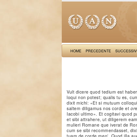
HOME
PRECEDENTE
SUCCESSI
Vult dicere quod tedium est habe
loqui non potest; qualis tu es, cu
dixit michi: «Et si mutuum collo
saltem diligamus nos corde et
or
Iacobi ultimo». Et cogitavi quod 
et sibi attrahere, ut diligerem eam
mulieri Romane que iverat de R
cum se sibi recommendasset, dix
tuam de corde meo'. Quod illa au