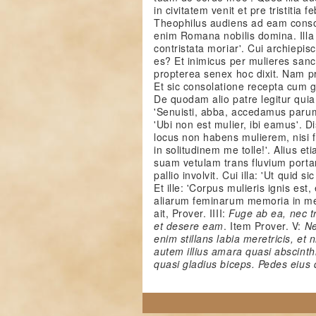
in civitatem venit et pre tristitia
Theophilus audiens ad eam conso
enim Romana nobilis domina. Illa
contristata moriar'. Cui archiepisc
es? Et inimicus per mulieres sanc
propterea senex hoc dixit. Nam p
Et sic consolatione recepta cum 
De quodam alio patre legitur quia,
'Senuisti, abba, accedamus parum 
'Ubi non est mulier, ibi eamus'. Dis
locus non habens mulierem, nisi for
in solitudinem me tolle!'. Alius e
suam vetulam trans fluvium porta
pallio involvit. Cui illa: 'Ut quid si
Et ille: 'Corpus mulieris ignis es
aliarum feminarum memoria in me
ait, Prover. IIII:
Fuge ab ea, nec t
et desere eam
. Item Prover. V:
Ne
enim stillans labia meretricis, et 
autem illius amara quasi abscinth
quasi gladius biceps. Pedes eius