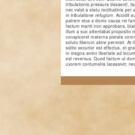
tribulationis pressura desaevit, t
nec valet a statu rectitudinis per
in tribulatione refugium
. Accidit 
patrem eius a domo causa rei fami
factum mariti non approbans, blan
illum a suo attentabat proposito
conspiceret materna pietate commo
soluto liberum abire permisit. At i
solito securior est effectus, et g
in magna animi libertate ad locum,
est reversus. Quod factum ut dom
uxorem contumeliis lacessivit; ne