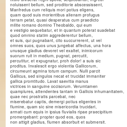
noluissent bellum, sed proditorie abscessissent,
Manfredus cum reliquis mori potius eligens,
quam quod suis morientibus alienam profugus
terram petat, quasi desperatus cum praedicto
milite romano domino Theobaldo, qui eum
e vestigio sequebatur, et in quantum poterat suadebat
quod omnino statim aggrederentur bellum,
et suis, qui pugnabant, cito succurrerent, ut vel
omnes suos, quos unus jungebat affectus, una hora
unusque gladius devoret vel exaltet, inimicorum
suorum ruit in medium, pugnat, percutit,
percutitur, et expugnatur, proh dolor! a suis sic
proditus. Invalescit ergo violentia Gallicorum,
circumeunt agmina totum campum. Nulli parcit
Gallicus, sed singulos necat et trucidat immaniter
gallica promtitudo. Lavat saevitia manus
victrices in sanguine occisorum. Verumtamen
quamplures, attendentes tantam in Gallicis inhumanitatem,
quae nec prostratis parcebat, nec
miserebatur captis, demergi potius eligentes in
flumine, quam sic sine misericordia trucidari,
armati cum equis in ipsius fluvialis ripae praecipitium
promergebant: propter quod eos, quos
non attigit gladius, flumen absorbuit et submersit.