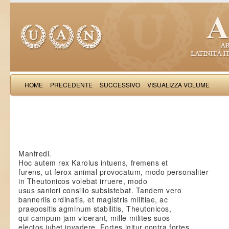
HOME
PRECEDENTE
SUCCESSIVO
VISUALIZZA VOLUME
Saba Malasp
Manfredi.
Hoc autem rex Karolus intuens, fremens et
furens, ut ferox animal provocatum, modo personaliter
in Theutonicos volebat irruere, modo
usus saniori consilio subsistebat. Tandem vero
banneriis ordinatis, et magistris militiae, ac
praepositis agminum stabilitis, Theutonicos,
qui campum jam vicerant, mille milites suos
electos jubet invadere. Fortes igitur contra fortes