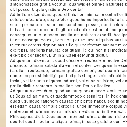
antonomastice gratia vocatur: quamvis et omnes naturales b
dici possunt, quia gratis a Deo dantur.
Ad tertium dicendum, quod si finis hominis non esset altior
ceterae creaturae, sequeretur quod homo imperfectior aliis e
suum per naturam suam consequi non posset, quod cetera 
finis ad quem homo pertingit, excellentior est omni fine que
consequuntur, et omnem facultatem naturae excedit, hoc i
finem consequi potest, licet non per se, sed aliquibus auxiliis 
invenitur ceteris dignior, sicut ille qui perfectam sanitatem c
exercitiis, melioris naturae est quam ille qui non nisi modi
exercitio consequitur, ut in 2 Caeli et Mundi dicitur.
Ad quartum dicendum, quod creare et recreare effective Dei 
creando, formam substantialem rei confert per quam in esse n
ita etiam recreando, formam gratiae confert, per quam in e
non enim potest intelligi quod aliquis sit agens nisi aliquid i
faciat, vel formam aliquam inducat, vel substantialem, vel 
gratia dicitur recreare formaliter; sed Deus effective.
Ad quintum dicendum, quod anima quodammodo similiter se
ut Deus ad animam, et quodammodo dissimiliter. In hoc enim
quod utrumque rationem causae efficientis habet, sed in hoc
est etiam causa formalis corporis; unde immediate corpus viv
materiam et formam non sit aliquid medium, ut in 8 Metaph.
Philosophus dicit. Deus autem non est forma animae, nisi e
oportet quod mediante aliqua forma, in esse gratuito eam viv