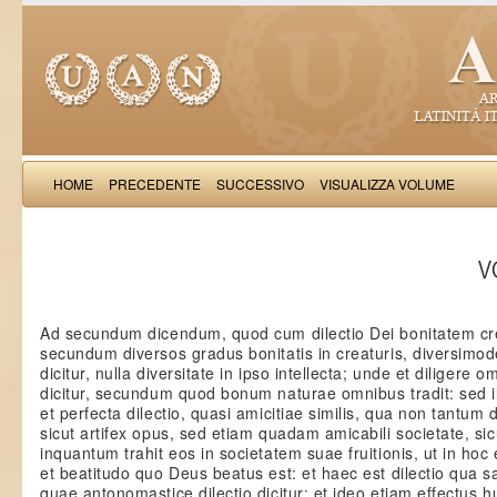
HOME
PRECEDENTE
SUCCESSIVO
VISUALIZZA VOLUME
Thomas Aquinas: Scr
VO
Ad secundum dicendum, quod cum dilectio Dei bonitatem cr
secundum diversos gradus bonitatis in creaturis, diversimod
dicitur, nulla diversitate in ipso intellecta; unde et diligere 
dicitur, secundum quod bonum naturae omnibus tradit: sed ill
et perfecta dilectio, quasi amicitiae similis, qua non tantum d
sicut artifex opus, sed etiam quadam amicabili societate, s
inquantum trahit eos in societatem suae fruitionis, ut in hoc 
et beatitudo quo Deus beatus est: et haec est dilectio qua san
quae antonomastice dilectio dicitur; et ideo etiam effectus h