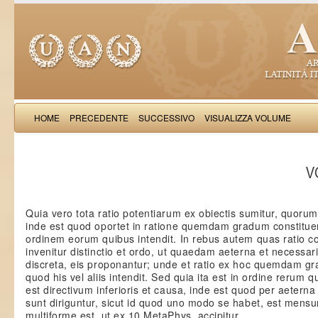
HOME
PRECEDENTE
SUCCESSIVO
VISUALIZZA VOLUME
Thomas Aquinas: Scr
VO
Quia vero tota ratio potentiarum ex obiectis sumitur, quoru
inde est quod oportet in ratione quemdam gradum constitu
ordinem eorum quibus intendit. In rebus autem quas ratio con
invenitur distinctio et ordo, ut quaedam aeterna et necessar
discreta, eis proponantur; unde et ratio ex hoc quemdam g
quod his vel aliis intendit. Sed quia ita est in ordine rerum 
est directivum inferioris et causa, inde est quod per aeterna
sunt diriguntur, sicut id quod uno modo se habet, est mens
multiforme est, ut ex 10 MetaPhys. accipitur.