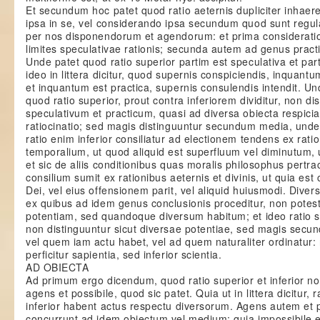
Et secundum hoc patet quod ratio aeternis dupliciter inhaer
ipsa in se, vel considerando ipsa secundum quod sunt regu
per nos disponendorum et agendorum: et prima consideratio
limites speculativae rationis; secunda autem ad genus practic
Unde patet quod ratio superior partim est speculativa et part
ideo in littera dicitur, quod supernis conspiciendis, inquantu
et inquantum est practica, supernis consulendis intendit. Un
quod ratio superior, prout contra inferiorem dividitur, non dis
speculativum et practicum, quasi ad diversa obiecta respician
ratiocinatio; sed magis distinguuntur secundum media, unde 
ratio enim inferior consiliatur ad electionem tendens ex rati
temporalium, ut quod aliquid est superfluum vel diminutum, 
et sic de aliis conditionibus quas moralis philosophus pertra
consilium sumit ex rationibus aeternis et divinis, ut quia es
Dei, vel eius offensionem parit, vel aliquid huiusmodi. Dive
ex quibus ad idem genus conclusionis proceditur, non potes
potentiam, sed quandoque diversum habitum; et ideo ratio su
non distinguuntur sicut diversae potentiae, sed magis secu
vel quem iam actu habet, vel ad quem naturaliter ordinatur: 
perficitur sapientia, sed inferior scientia.
AD OBIECTA
Ad primum ergo dicendum, quod ratio superior et inferior non
agens et possibile, quod sic patet. Quia ut in littera dicitur, r
inferior habent actus respectu diversorum. Agens autem et 
concurrunt ad idem obiectum vel medium: quia impossibile es