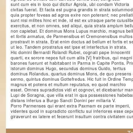
sunt cum eis in loco qui dicitur Agrola, ubi condam Victoria
civitas fuerat. Et facta est pugna grandis in strata solummod
quia propter foveas ad agros exire non poterant; nec preliat
sunt nisi milites hinc et inde, id est ex utraque parte cuiuslib
exercitus, et non omnes, sed aliqui, quia strata amplum bel
non capiebat. Et dominus Mons Lupus marchio, magnus bell
et
fortis armatus
, de Parmensibus et Cremonensibus multos
prostravit in strata. Erat enim doctus ad bellum et fortis et 
ut leo. Tandem prostratus est ipse et interfectus in strata.
Hic domini Bernardi Rolandi Rubei, cognati pape Innocentii
quarti, ex sorore nepos fuit cum aliis [V] fratribus, qui magni
barones fuerunt et habitabant in Parma in Capite Pontis. Pr
istorum dominus Hugo, secundus dominus Guido, tertius
dominus Rolandus, quartus dominus Mons, de quo presens 
sermo, quintus dominus Gottefredus. Hic fuit in Ordine Tem
magnus et potens et multum reputatus, eo quod marchio
esset. Omnes supradictos vidi et cognovi, et dicebantur ma
Lupi de Soragna, que villa erat in qua possessiones habeba
distans inferius a Burgo Sancti Donini per miliaria V.
Porro Parmenses qui erant extra Paxmam ex parte imperii,
videntes quod in supradicto conflictu sui inferiores esse cep
giraverunt ex latere et fecerunt insultum contra civitatem c
To