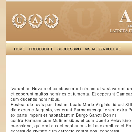
HOME
PRECEDENTE
SUCCESSIVO
VISUALIZZA VOLUME
Salimb
iverunt ad Novem et combusserunt circam et vastaverunt u
et ceperunt multos homines et iumenta. Et ceperunt Camp
cum ducentis hominibus.
Postea, die Iovis post festum beate Marie Virginis, id est XIII
die exeunte Augusto, venerunt Parmenses qui erant extra
ex parte imperii et habitabant in Burgo Sancti Donini
contra Parmam cum Mutinensibus et cum Uberto Pelavisino
marchione, qui erat dux et capitaneus istius exercitus; et P
egressi de civitate cum carrocio contra eos, congressi