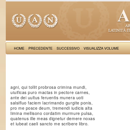
HOME
PRECEDENTE
SUCCESSIVO
VISUALIZZA VOLUME
Paulinu
agni, qui tollit probrosa crimina mundi,
uiuificas puro mactas in pectore carnes,
ante dei uultus feruentis munera uoti
salsifluo faciem lacrimando gurgite ponis,
pro me posce deum, tremendi iudicis alta
limina mellisono cordatim murmure pulsa,
quatenus ille meas dignetur demere noxas
et iubeat caeli sancto me scribere libro.