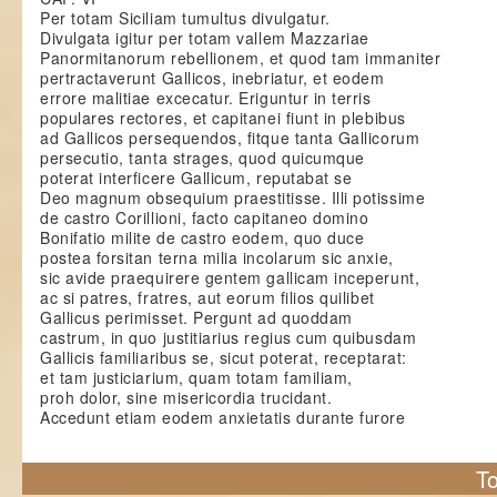
Per totam Siciliam tumultus divulgatur.
Divulgata igitur per totam vallem Mazzariae
Panormitanorum rebellionem, et quod tam immaniter
pertractaverunt Gallicos, inebriatur, et eodem
errore malitiae excecatur. Eriguntur in terris
populares rectores, et capitanei fiunt in plebibus
ad Gallicos persequendos, fitque tanta Gallicorum
persecutio, tanta strages, quod quicumque
poterat interficere Gallicum, reputabat se
Deo magnum obsequium praestitisse. Illi potissime
de castro Corillioni, facto capitaneo domino
Bonifatio milite de castro eodem, quo duce
postea forsitan terna milia incolarum sic anxie,
sic avide praequirere gentem gallicam inceperunt,
ac si patres, fratres, aut eorum filios quilibet
Gallicus perimisset. Pergunt ad quoddam
castrum, in quo justitiarius regius cum quibusdam
Gallicis familiaribus se, sicut poterat, receptarat:
et tam justiciarium, quam totam familiam,
proh dolor, sine misericordia trucidant.
Accedunt etiam eodem anxietatis durante furore
To