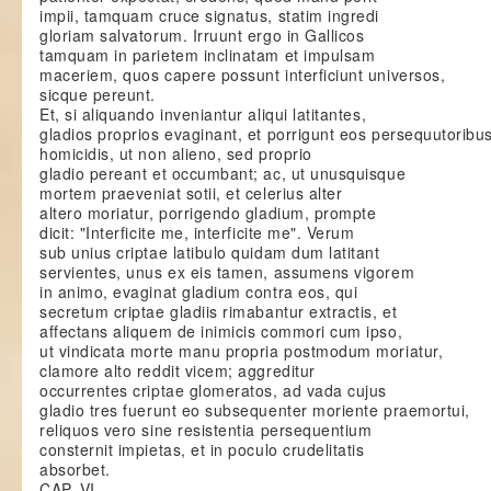
impii, tamquam cruce signatus, statim ingredi
gloriam salvatorum. Irruunt ergo in Gallicos
tamquam in parietem inclinatam et impulsam
maceriem, quos capere possunt interficiunt universos,
sicque pereunt.
Et, si aliquando inveniantur aliqui latitantes,
gladios proprios evaginant, et porrigunt eos persequutoribu
homicidis, ut non alieno, sed proprio
gladio pereant et occumbant; ac, ut unusquisque
mortem praeveniat sotii, et celerius alter
altero moriatur, porrigendo gladium, prompte
dicit: "Interficite me, interficite me". Verum
sub unius criptae latibulo quidam dum latitant
servientes, unus ex eis tamen, assumens vigorem
in animo, evaginat gladium contra eos, qui
secretum criptae gladiis rimabantur extractis, et
affectans aliquem de inimicis commori cum ipso,
ut vindicata morte manu propria postmodum moriatur,
clamore alto reddit vicem; aggreditur
occurrentes criptae glomeratos, ad vada cujus
gladio tres fuerunt eo subsequenter moriente praemortui,
reliquos vero sine resistentia persequentium
consternit impietas, et in poculo crudelitatis
absorbet.
CAP. VI