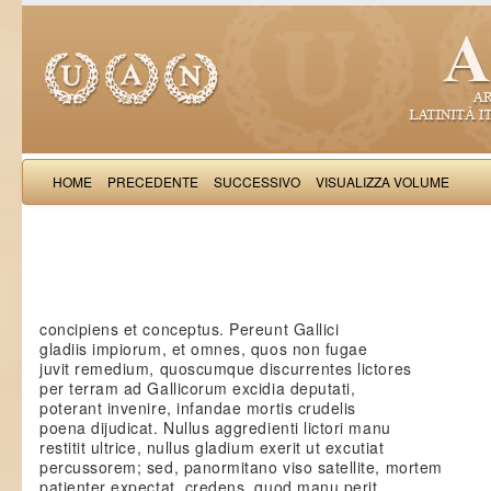
HOME
PRECEDENTE
SUCCESSIVO
VISUALIZZA VOLUME
Saba Malasp
concipiens et conceptus. Pereunt Gallici
gladiis impiorum, et omnes, quos non fugae
juvit remedium, quoscumque discurrentes lictores
per terram ad Gallicorum excidia deputati,
poterant invenire, infandae mortis crudelis
poena dijudicat. Nullus aggredienti lictori manu
restitit ultrice, nullus gladium exerit ut excutiat
percussorem; sed, panormitano viso satellite, mortem
patienter expectat, credens, quod manu perit