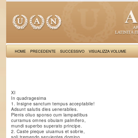
HOME
PRECEDENTE
SUCCESSIVO
VISUALIZZA VOLUME
Paulinu
XI
In quadragesima
1. Insigne sanctum tempus acceptabile!
Adsunt salutis dies uenerabiles.
Plenis oliuo sponso cum lampadibus
curramus omnes obuiam palmifero,
mundi superbo superato principe.
2. Caste pieque uiuamus et sobrie,
soli tremendo seruientes domino,