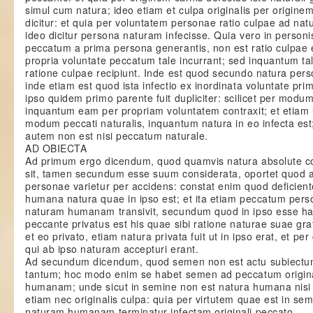
simul cum natura; ideo etiam et culpa originalis per originem
dicitur: et quia per voluntatem personae ratio culpae ad natu
ideo dicitur persona naturam infecisse. Quia vero in personis 
peccatum a prima persona generantis, non est ratio culpae 
propria voluntate peccatum tale incurrant; sed inquantum 
ratione culpae recipiunt. Inde est quod secundo natura perso
inde etiam est quod ista infectio ex inordinata voluntate prim
ipso quidem primo parente fuit dupliciter: scilicet per modum
inquantum eam per propriam voluntatem contraxit; et etiam u
modum peccati naturalis, inquantum natura in eo infecta est
autem non est nisi peccatum naturale.
AD OBIECTA
Ad primum ergo dicendum, quod quamvis natura absolute co
sit, tamen secundum esse suum considerata, oportet quod 
personae varietur per accidens: constat enim quod deficient
humana natura quae in ipso est; et ita etiam peccatum pers
naturam humanam transivit, secundum quod in ipso esse ha
peccante privatus est his quae sibi ratione naturae suae gra
et eo privato, etiam natura privata fuit ut in ipso erat, et pe
qui ab ipso naturam accepturi erant.
Ad secundum dicendum, quod semen non est actu subiectum 
tantum; hoc modo enim se habet semen ad peccatum origina
humanam; unde sicut in semine non est natura humana nisi in
etiam nec originalis culpa: quia per virtutem quae est in se
naturam humanam terminatur infectam originali peccato.