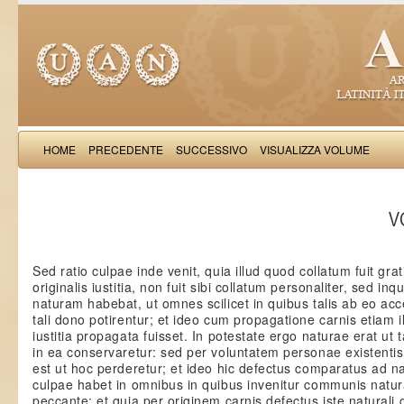
HOME
PRECEDENTE
SUCCESSIVO
VISUALIZZA VOLUME
Thomas Aquinas: Scr
VO
Sed ratio culpae inde venit, quia illud quod collatum fuit grat
originalis iustitia, non fuit sibi collatum personaliter, sed i
naturam habebat, ut omnes scilicet in quibus talis ab eo acc
tali dono potirentur; et ideo cum propagatione carnis etiam il
iustitia propagata fuisset. In potestate ergo naturae erat ut t
in ea conservaretur: sed per voluntatem personae existentis
est ut hoc perderetur; et ideo hic defectus comparatus ad 
culpae habet in omnibus in quibus invenitur communis natu
peccante: et quia per originem carnis defectus iste naturali 