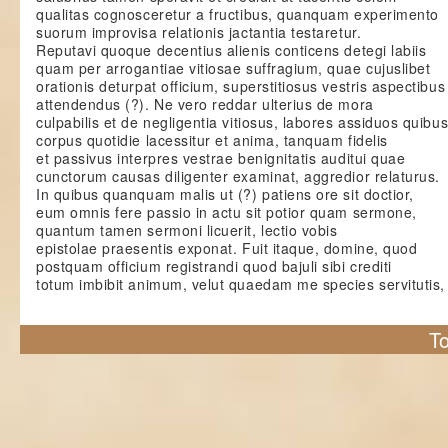
qualitas cognosceretur a fructibus, quanquam experimento
suorum improvisa relationis jactantia testaretur.
Reputavi quoque decentius alienis conticens detegi labiis
quam per arrogantiae vitiosae suffragium, quae cujuslibet
orationis deturpat officium, superstitiosus vestris aspectibus
attendendus (?). Ne vero reddar ulterius de mora
culpabilis et de negligentia vitiosus, labores assiduos quibu
corpus quotidie lacessitur et anima, tanquam fidelis
et passivus interpres vestrae benignitatis auditui quae
cunctorum causas diligenter examinat, aggredior relaturus.
In quibus quanquam malis ut (?) patiens ore sit doctior,
eum omnis fere passio in actu sit potior quam sermone,
quantum tamen sermoni licuerit, lectio vobis
epistolae praesentis exponat. Fuit itaque, domine, quod
postquam officium registrandi quod bajuli sibi crediti
totum imbibit animum, velut quaedam me species servitutis,
To