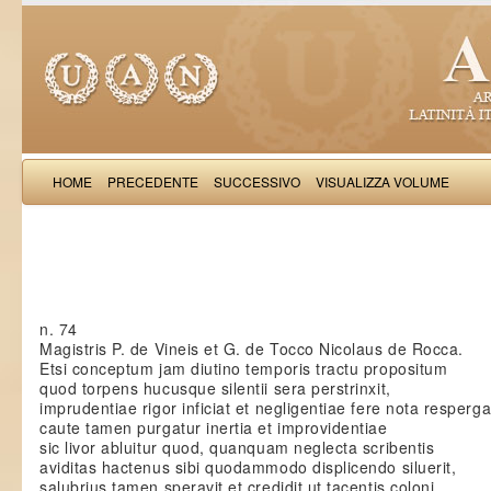
HOME
PRECEDENTE
SUCCESSIVO
VISUALIZZA VOLUME
Petrus de Vinea: Epis
n. 74
Magistris P. de Vineis et G. de Tocco Nicolaus de Rocca.
Etsi conceptum jam diutino temporis tractu propositum
quod torpens hucusque silentii sera perstrinxit,
imprudentiae rigor inficiat et negligentiae fere nota resperga
caute tamen purgatur inertia et improvidentiae
sic livor abluitur quod, quanquam neglecta scribentis
aviditas hactenus sibi quodammodo displicendo siluerit,
salubrius tamen speravit et credidit ut tacentis coloni