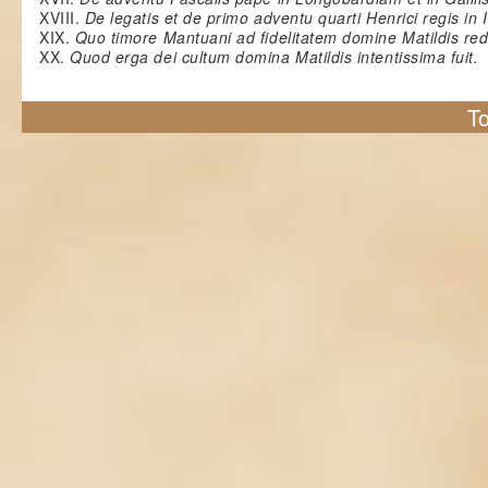
XVIII.
De legatis et de primo adventu quarti Henrici regis in I
XIX.
Quo timore Mantuani ad fidelitatem domine Matildis red
XX.
Quod erga dei cultum domina Matildis intentissima fuit.
To