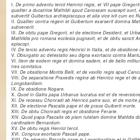
I.
De primo adventu tercii Heinrici regis, et VII pape Gregor
qualiter a ducatrice Mathildi apud Canossam suscepti sunt
subvertit Guibertus archiepiscopus et alia vice ivit cum e
II.
Qualiter contra regem et Guibertum exarserit domina Matil
subvenerit.
III.
De obitu pape Gregorii, et de electione Desiderii, et Ur
Mathildis pro romana ecclesia pugnavit, et de obitu sancti 
episcopi.
IV.
De tercio adventu regis Heinrici in Italia, et de obsidion
V.
Obiurgatio ac detestatio seu digna exortacio contra Man
VI.
Item de eodem rege et domina eadem, et de bello milit
tres comitatus.
VII.
De obsidione Montis Belli, et de vexillo regis apud Can
VIII.
De separatione Praxedis regine ab Henrico rege et de 
Longobardiam.
IX.
De obsidione Nogare.
X.
Quod in Galiis papa Urbanus lucratus est et de reversione
XI.
De recessu Chonradi ab Henrico patre suo, et de morte 
XII.
De electione Pascalis pape et de prava Guiberti morte.
XIII.
De obitu Chonradi regis et obsidione Ferarie.
XIV.
Quod papa Pascalis ob piam tutelam domine Matildis di
cardinalem Bernardum.
XV.
De obitu regis Henrici tercii.
XVI.
Congrua exortacio Pascali pape.
XVII.
De adventu Pascalis pape in Longobardiam et in Galliis