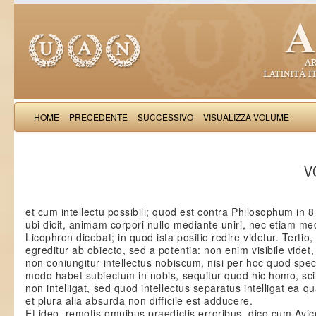
HOME
PRECEDENTE
SUCCESSIVO
VISUALIZZA VOLUME
Thomas Aquinas: Scr
VO
et cum intellectu possibili; quod est contra Philosophum in 
ubi dicit, animam corpori nullo mediante uniri, nec etiam med
Licophron dicebat; in quod ista positio redire videtur. Tertio
egreditur ab obiecto, sed a potentia: non enim visibile videt,
non coniungitur intellectus nobiscum, nisi per hoc quod speci
modo habet subiectum in nobis, sequitur quod hic homo, scil
non intelligat, sed quod intellectus separatus intelligat ea q
et plura alia absurda non difficile est adducere.
Et ideo, remotis omnibus praedictis erroribus, dico cum Avi