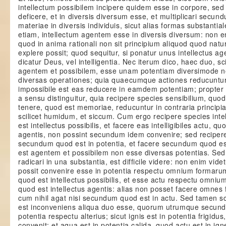
intellectum possibilem incipere quidem esse in corpore, se
deficere, et in diversis diversum esse, et multiplicari secun
materiae in diversis individuis, sicut alias formas substantia
etiam, intellectum agentem esse in diversis diversum: non e
quod in anima rationali non sit principium aliquod quod na
explere possit; quod sequitur, si ponatur unus intellectus ag
dicatur Deus, vel intelligentia. Nec iterum dico, haec duo, sci
agentem et possibilem, esse unam potentiam diversimode
diversas operationes; quia quaecumque actiones reducuntur i
impossibile est eas reducere in eamdem potentiam; propte
a sensu distinguitur, quia recipere species sensibilium, quod
tenere, quod est memoriae, reducuntur in contraria principia
scilicet humidum, et siccum. Cum ergo recipere species inte
est intellectus possibilis, et facere eas intelligibiles actu, qu
agentis, non possint secundum idem convenire; sed recipere
secundum quod est in potentia, et facere secundum quod est
est agentem et possibilem non esse diversas potentias. Se
radicari in una substantia, est difficile videre: non enim vid
possit convenire esse in potentia respectu omnium formarum i
quod est intellectus possibilis, et esse actu respectu omnium
quod est intellectus agentis: alias non posset facere omnes f
cum nihil agat nisi secundum quod est in actu. Sed tamen 
est inconveniens aliqua duo esse, quorum utrumque secund
potentia respectu alterius; sicut ignis est in potentia frigid
convenit; et aqua est in potentia calida, quod actu est in ig