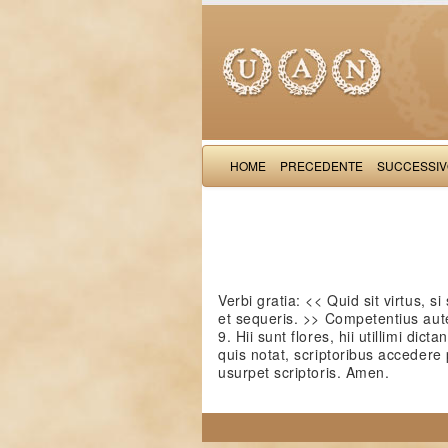
HOME
PRECEDENTE
SUCCESSI
Verbi gratia: << Quid sit virtus, s
et sequeris. >> Competentius aut
9. Hii sunt flores, hii utillimi dict
quis notat, scriptoribus acceder
usurpet scriptoris. Amen.