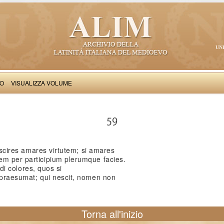
UN
VO
VISUALIZZA VOLUME
Albericus Casinensis: Flores rhetorici
59
i scires amares virtutem; si amares
em per participium plerumque facies.
andi colores, quos si
e praesumat; qui nescit, nomen non
Torna all'inizio