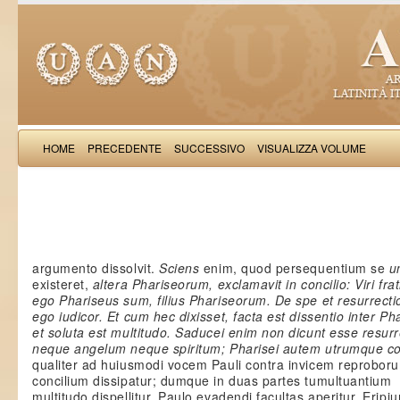
HOME
PRECEDENTE
SUCCESSIVO
VISUALIZZA VOLUME
Rufinus S
argumento dissolvit.
Sciens
enim, quod persequentium se
u
existeret,
altera Phariseorum, exclamavit in concilio: Viri frat
ego Phariseus sum, filius Phariseorum. De spe et resurrec
ego iudicor. Et cum hec dixisset, facta est dissentio inter P
et soluta est multitudo. Saducei enim non dicunt esse resur
neque angelum neque spiritum; Pharisei autem utrumque co
qualiter ad huiusmodi vocem Pauli contra invicem reproborum
concilium dissipatur; dumque in duas partes tumultuantium
multitudo dispellitur, Paulo evadendi facultas aperitur. Eripi