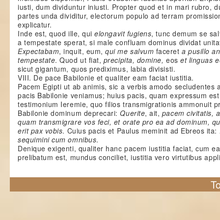
iusti, dum dividuntur iniusti. Propter quod et in mari rubro, 
partes unda dividitur, electorum populo ad terram promission
explicatur.
Inde est, quod ille, qui
elongavit fugiens
, tunc demum se sal
a tempestate sperat, si male confluam dominus dividat unit
Expectabam
, inquit, eum,
qui me salvum
faceret
a pusillo a
tempestate
. Quod ut fiat,
precipita, domine,
eos
et linguas 
sicut gigantum, quos prediximus, labia divisisti.
VIII. De pace Babilonie et qualiter eam faciat iustitia.
Pacem Egipti ut ab animis, sic a verbis amodo secludentes
pacis Babilonie veniamus; huius pacis, quam expressum est 
testimonium Ieremie, quo filios transmigrationis ammonuit p
Babilonie dominum deprecari:
Querite
, ait,
pacem civitatis, 
quam transmigrare vos feci, et orate pro ea ad dominum, quia
erit pax vobis
. Cuius pacis et Paulus meminit ad Ebreos ita:
sequimini cum omnibus
.
Denique exigenti, qualiter hanc pacem iustitia faciat, cum ea
prelibatum est, mundus conciliet, iustitia vero virtutibus appl
To