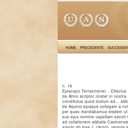
HOME
PRECEDENTE
SUCCESSI
n. 16
Episcopo Terracinensi. - Dilectus 
de Atino scriptor noster in nostra
constitutus quod dudum ad… abba
de Aquino ejusque collegam a nobi
per quas mandabamus eisdem ut ip
suo ejus nomine capellam sancti
ad collationem abbatis Casinensis
amoto ab ipsa J. clerico, nepote j