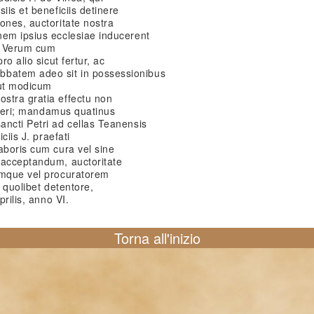
iis et beneficiis detinere
ones, auctoritate nostra
nem ipsius ecclesiae inducerent
… Verum cum
ro alio sicut fertur, ac
batem adeo sit in possessionibus
ut modicum
stra gratia effectu non
videri; mandamus quatinus
ancti Petri ad cellas Teanensis
ciis J. praefati
aboris cum cura vel sine
 acceptandum, auctoritate
umque vel procuratorem
o quolibet detentore,
prilis, anno VI.
Torna all'inizio