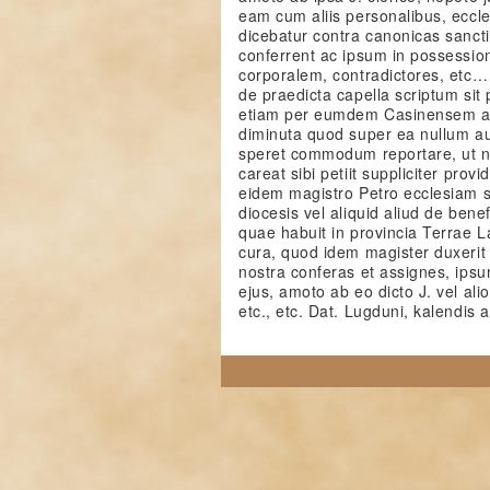
eam cum aliis personalibus, eccles
dicebatur contra canonicas sancti
conferrent ac ipsum in possessio
corporalem, contradictores, etc
de praedicta capella scriptum sit p
etiam per eumdem Casinensem ab
diminuta quod super ea nullum a
speret commodum reportare, ut no
careat sibi petiit suppliciter pro
eidem magistro Petro ecclesiam s
diocesis vel aliquid aliud de benefi
quae habuit in provincia Terrae L
cura, quod idem magister duxerit
nostra conferas et assignes, ips
ejus, amoto ab eo dicto J. vel ali
etc., etc. Dat. Lugduni, kalendis a