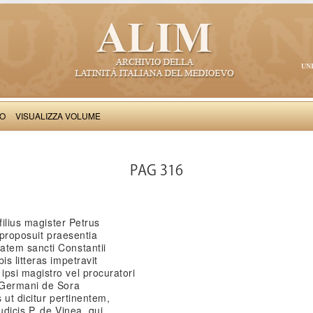
UN
VO
VISUALIZZA VOLUME
Petrus de Vinea: Epistole stravaganti e altri componimenti
PAG 316
filius magister Petrus
 proposuit praesentia
tem sancti Constantii
s litteras impetravit
si magistro vel procuratori
 Germani de Sora
 ut dicitur pertinentem,
udicis P. de Vinea, qui