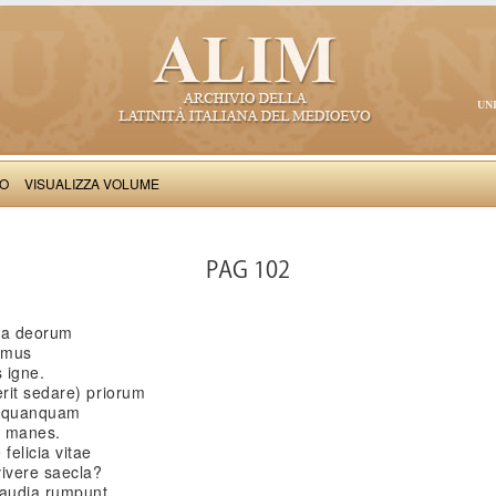
UN
VO
VISUALIZZA VOLUME
Aulus Ianus Parrhasius: Epicedion in Hippolytam Sfortiam
PAG 102
nta deorum
demus
 igne.
rit sedare) priorum
a, quanquam
a manes.
elicia vitae
vivere saecla?
gaudia rumpunt,