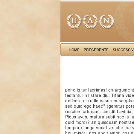
HOME
PRECEDENTE
SUCCESSI
pone igitur lacrimas! en argume
testantur nil stare diu: Titana vi
deficere et rutilo casurum saepius
sed quid ego haec? (gemitus pote
respice fortunam: cecidit Lavini
Picus avus, matura subit nec Iuli
quid moror? an quisquam nostrae f
tempora longa vocat vel plurima 
heu miseri! nos angit amor, nos 