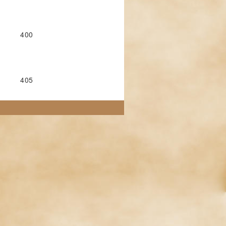
400
405