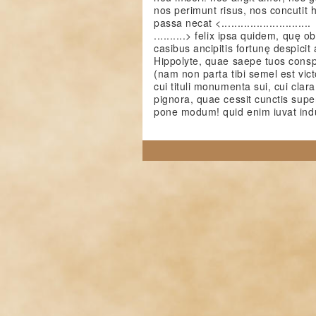
nos perimunt risus, nos concutit 
passa necat <............................
..........> felix ipsa quidem, quę o
casibus ancipitis fortunę despicit
Hippolyte, quae saepe tuos consp
(nam non parta tibi semel est vict
cui tituli monumenta sui, cui clar
pignora, quae cessit cunctis supe
pone modum! quid enim iuvat ind