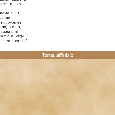
horror et uva
bnoxia nullis
 auram,
exit ovantes
oria) currus,
a supersunt
rantibus. ergo
ulgere querelis?
Torna all'inizio