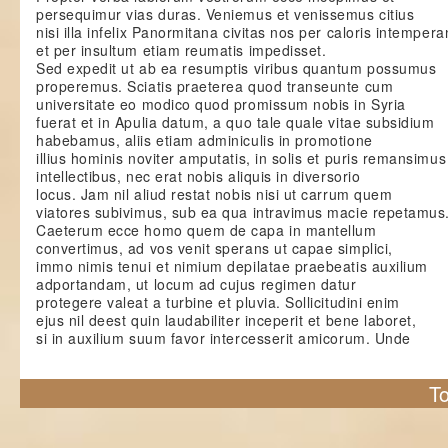
persequimur vias duras. Veniemus et venissemus citius
nisi illa infelix Panormitana civitas nos per caloris intemper
et per insultum etiam reumatis impedisset.
Sed expedit ut ab ea resumptis viribus quantum possumus
properemus. Sciatis praeterea quod transeunte cum
universitate eo modico quod promissum nobis in Syria
fuerat et in Apulia datum, a quo tale quale vitae subsidium
habebamus, aliis etiam adminiculis in promotione
illius hominis noviter amputatis, in solis et puris remansimus
intellectibus, nec erat nobis aliquis in diversorio
locus. Jam nil aliud restat nobis nisi ut carrum quem
viatores subivimus, sub ea qua intravimus macie repetamus
Caeterum ecce homo quem de capa in mantellum
convertimus, ad vos venit sperans ut capae simplici,
immo nimis tenui et nimium depilatae praebeatis auxilium
adportandam, ut locum ad cujus regimen datur
protegere valeat a turbine et pluvia. Sollicitudini enim
ejus nil deest quin laudabiliter inceperit et bene laboret,
si in auxilium suum favor intercesserit amicorum. Unde
To