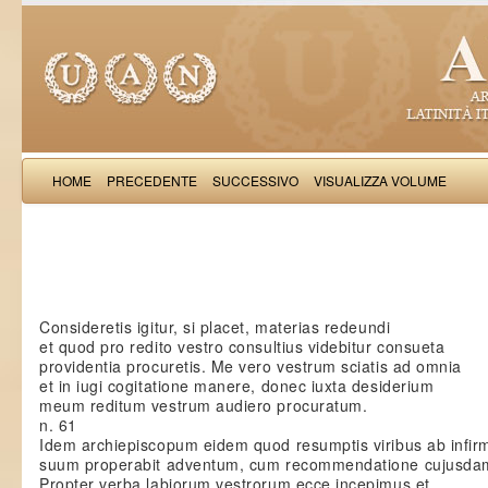
HOME
PRECEDENTE
SUCCESSIVO
VISUALIZZA VOLUME
Petrus de Vinea: Epis
Consideretis igitur, si placet, materias redeundi
et quod pro redito vestro consultius videbitur consueta
providentia procuretis. Me vero vestrum sciatis ad omnia
et in iugi cogitatione manere, donec iuxta desiderium
meum reditum vestrum audiero procuratum.
n. 61
Idem archiepiscopum eidem quod resumptis viribus ab infirm
suum properabit adventum, cum recommendatione cujusda
Propter verba labiorum vestrorum ecce incepimus et