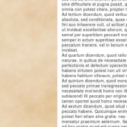
sine difficultate et pugna possit,
omnia non potest vitare, propter 
Ad tertium dicendum, quod verbum
absoluta, sed conditionata, quae e
fini suo inhaerere vult, ut scilic
ut invideat excellentiae aliorum, 
semel per superbiam peccavit mor
semper in actum superbiae exeat:
peccatum transire, vel in bonum 
invideat.
Ad quartum dicendum, quod ratio i
naturae, in quibus de necessitat
perfectionis et defectum operanti
habens virtutem potest non uti vir
habens habitum vitiosum, potest no
Ad quintum dicendum, quod mors 
sed peccato primae transgressioni
necessitate moriendi homo non libe
subiacendi illi peccato per origi
tamen oportet quod homo necessar
Ad sextum dicendum, quod aliud es
peccato habere. Quicumque enim v
potest fieri etiam sine gratia: n
mereatur praemium aeternum. Sed 
ad hoc contra quod est pugna pec