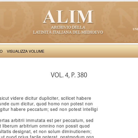
UN
VO
VISUALIZZA VOLUME
Thomas Aquinas: Scriptum super Libros Sententiarum, II
VOL. 4, P. 380
t videre dicitur dupliciter, scilicet habere
e; unde cum dicitur, quod homo non potest non
gitur habere peccatum; sed non potest intelligi
tas arbitrii immutata est per peccatum, sed
t liberum arbitrium omnino non possit quod
ultatis designat, et non solum diminutionem;
 ut quod prius facile poterat, postmodum non