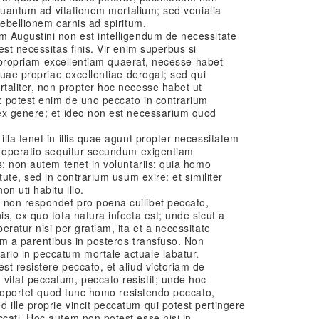
 quantum ad vitationem mortalium; sed venialia
rebellionem carnis ad spiritum.
 Augustini non est intelligendum de necessitate
st necessitas finis. Vir enim superbus si
et propriam excellentiam quaerat, necesse habet
quae propriae excellentiae derogat; sed qui
taliter, non propter hoc necesse habet ut
 potest enim de uno peccato in contrarium
ex genere; et ideo non est necessarium quod
lla tenet in illis quae agunt propter necessitatem
e operatio sequitur secundum exigentiam
s: non autem tenet in voluntariis: quia homo
tute, sed in contrarium usum exire: et similiter
n uti habitu illo.
non respondet pro poena cuilibet peccato,
s, ex quo tota natura infecta est; unde sicut a
ratur nisi per gratiam, ita et a necessitate
nem a parentibus in posteros transfuso. Non
io in peccatum mortale actuale labatur.
t resistere peccato, et aliud victoriam de
itat peccatum, peccato resistit; unde hoc
ec oportet quod tunc homo resistendo peccato,
ille proprie vincit peccatum qui potest pertingere
cati. Hoc autem non potest esse nisi in