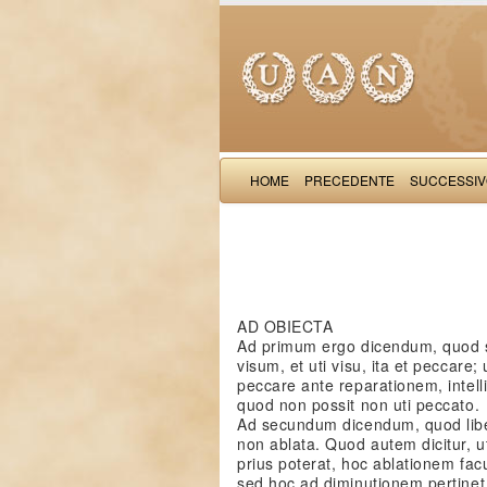
HOME
PRECEDENTE
SUCCESSI
AD OBIECTA
Ad primum ergo dicendum, quod sicu
visum, et uti visu, ita et peccar
peccare ante reparationem, intelli
quod non possit non uti peccato.
Ad secundum dicendum, quod liber
non ablata. Quod autem dicitur, u
prius poterat, hoc ablationem fac
sed hoc ad diminutionem pertinet