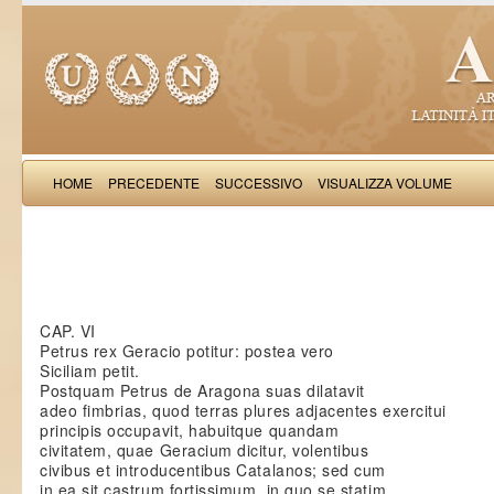
HOME
PRECEDENTE
SUCCESSIVO
VISUALIZZA VOLUME
Saba Malasp
CAP. VI
Petrus rex Geracio potitur: postea vero
Siciliam petit.
Postquam Petrus de Aragona suas dilatavit
adeo fimbrias, quod terras plures adjacentes exercitui
principis occupavit, habuitque quandam
civitatem, quae Geracium dicitur, volentibus
civibus et introducentibus Catalanos; sed cum
in ea sit castrum fortissimum, in quo se statim