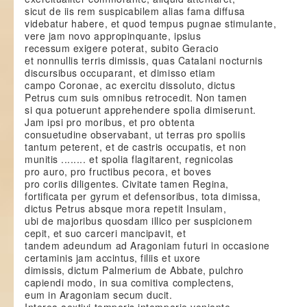
sicut de iis rem suspicabilem alias fama diffusa
videbatur habere, et quod tempus pugnae stimulante,
vere jam novo appropinquante, ipsius
recessum exigere poterat, subito Geracio
et nonnullis terris dimissis, quas Catalani nocturnis
discursibus occuparant, et dimisso etiam
campo Coronae, ac exercitu dissoluto, dictus
Petrus cum suis omnibus retrocedit. Non tamen
si qua potuerunt apprehendere spolia dimiserunt.
Jam ipsi pro moribus, et pro obtenta
consuetudine observabant, ut terras pro spoliis
tantum peterent, et de castris occupatis, et non
munitis ........ et spolia flagitarent, regnicolas
pro auro, pro fructibus pecora, et boves
pro coriis diligentes. Civitate tamen Regina,
fortificata per gyrum et defensoribus, tota dimissa,
dictus Petrus absque mora repetit Insulam,
ubi de majoribus quosdam illico per suspicionem
cepit, et suo carceri mancipavit, et
tandem adeundum ad Aragoniam futuri in occasione
certaminis jam accintus, filiis et uxore
dimissis, dictum Palmerium de Abbate, pulchro
capiendi modo, in sua comitiva complectens,
eum in Aragoniam secum ducit.