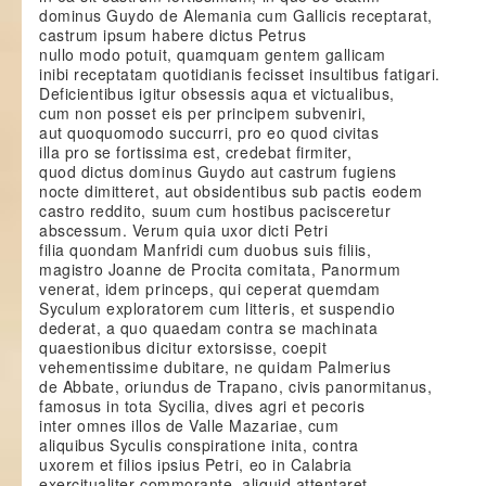
dominus Guydo de Alemania cum Gallicis receptarat,
castrum ipsum habere dictus Petrus
nullo modo potuit, quamquam gentem gallicam
inibi receptatam quotidianis fecisset insultibus fatigari.
Deficientibus igitur obsessis aqua et victualibus,
cum non posset eis per principem subveniri,
aut quoquomodo succurri, pro eo quod civitas
illa pro se fortissima est, credebat firmiter,
quod dictus dominus Guydo aut castrum fugiens
nocte dimitteret, aut obsidentibus sub pactis eodem
castro reddito, suum cum hostibus pacisceretur
abscessum. Verum quia uxor dicti Petri
filia quondam Manfridi cum duobus suis filiis,
magistro Joanne de Procita comitata, Panormum
venerat, idem princeps, qui ceperat quemdam
Syculum exploratorem cum litteris, et suspendio
dederat, a quo quaedam contra se machinata
quaestionibus dicitur extorsisse, coepit
vehementissime dubitare, ne quidam Palmerius
de Abbate, oriundus de Trapano, civis panormitanus,
famosus in tota Sycilia, dives agri et pecoris
inter omnes illos de Valle Mazariae, cum
aliquibus Syculis conspiratione inita, contra
uxorem et filios ipsius Petri, eo in Calabria
exercitualiter commorante, aliquid attentaret,