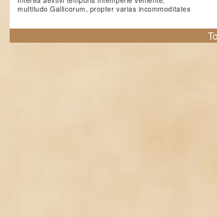
Interea aextivi temporis intemperie veniente,
multitudo Gallicorum, propter varias incommoditates
To