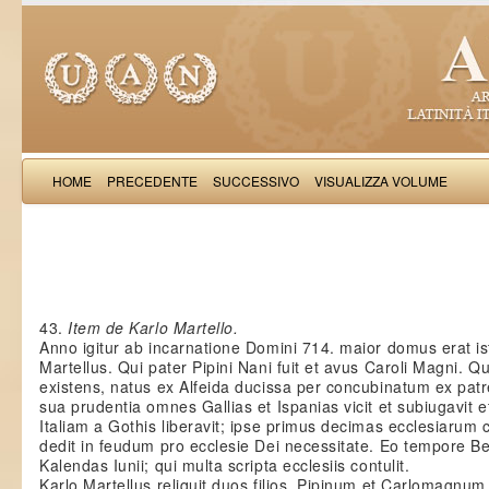
HOME
PRECEDENTE
SUCCESSIVO
VISUALIZZA VOLUME
Gotifredu
43.
Item de Karlo Martello.
Anno igitur ab incarnatione Domini 714. maior domus erat i
Martellus. Qui pater Pipini Nani fuit et avus Caroli Magni.
existens, natus ex Alfeida ducissa per concubinatum ex pat
sua prudentia omnes Gallias et Ispanias vicit et subiugavi
Italiam a Gothis liberavit; ipse primus decimas ecclesiarum
dedit in feudum pro ecclesie Dei necessitate. Eo tempore Bed
Kalendas Iunii; qui multa scripta ecclesiis contulit.
Karlo Martellus reliquit duos filios, Pipinum et Carlomagnum