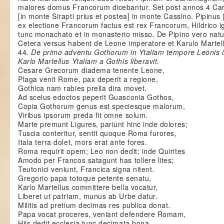
maiores domus Francorum dicebantur. Set post annos 4 Ca
[in monte Sirapti prius et postea] in monte Cassino. Pipinu
ex electione Francorum factus est rex Francorum, Hildrico 
tunc monachato et in monasterio misso. De Pipino vero nat
Cetera versus habent de Leone imperatore et Karulo Martell
44.
De primo adventu Gothorum in Ytaliam tempore Leonis 
Karlo Martellus Ytaliam a Gothis liberavit.
Cesare Grecorum diadema tenente Leone,
Plaga venit Rome, pax deperit a regione,
Gothica nam rabies prelia dira movet.
Ad scelus edoctos peperit Guasconia Gothos,
Copia Gothorum genus est speciesque malorum,
Viribus ipsorum preda fit omne solum.
Marte premunt Ligures, pariunt hinc inde dolores;
Tuscia conteritur, sentit quoque Roma furores,
Itala terra dolet, mors erat ante fores.
Roma requirit opem; Leo non dedit; inde Quirites
Amodo per Francos satagunt has tollere lites;
Teutonici veniunt, Francica signa nitent.
Gregorio papa totoque petente senatu,
Karlo Martellus committere bella vocatur,
Liberet ut patriam, munus ab Urbe datur.
Militis ad pretium decimas res publica donat.
Papa vocat proceres, veniant defendere Romam,
Hiis dedit ecclesia tunc decimata bona.