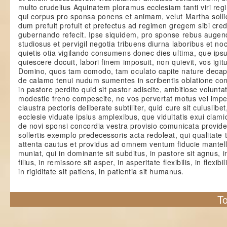
multo crudelius Aquinatem ploramus ecclesiam tanti viri reg
qui corpus pro sponsa ponens et animam, velut Martha sollic
dum prefuit profuit et prefectus ad regimen gregem sibi credi
gubernando refecit. Ipse siquidem, pro sponse rebus augend
studiosus et pervigil negotia tribuens diurna laboribus et no
quietis otia vigilando consumens donec dies ultima, que ip
quiescere docuit, labori finem imposuit, non quievit, vos igitu
Domino, quos tam comodo, tam oculato capite nature decapi
de calamo tenui nudum sumentes in scribentis oblatione con
in pastore perdito quid sit pastor adiscite, ambitiose volunt
modestie freno compescite, ne vos pervertat motus vel impet
claustra pectoris deliberate subtiliter, quid cure sit cuiuslibe
ecclesie viduate ipsius amplexibus, que viduitatis exui clami
de novi sponsi concordia vestra provisio comunicata providea
sollertis exemplo predecessoris acta redoleat, qui qualitate 
attenta cautus et providus ad omnem ventum fiducie mantel
muniat, qui in dominante sit subditus, in pastore sit agnus, in
filius, in remissore sit asper, in asperitate flexibilis, in flexibil
in rigiditate sit patiens, in patientia sit humanus.
To