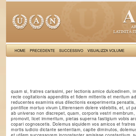
HOME
PRECEDENTE
SUCCESSIVO
VISUALIZZA VOLUME
: Epistolae 
quam si, fratres carissimi, per lectionis amice dulcedinem, in
recte cogitationis appenditis et fidem mittentis et meritum ad
reducentes examinis eius dilectionis exeperimenta pensatis
pontifice mortuo vivum Litterensem dolere videbitis, et, ut p
ab universo non discrepet, quam, corporis vestri membrum, 
promovit, licet immeritum, pietas superna fastigium vobis ar
copari cognoscetis. Dolemus siquidem vos amicos et fratres 
mortis iudicio dictante sententiam, capite diminutos, dolem
et utilem successorem inconstanter amisisse constantium, 