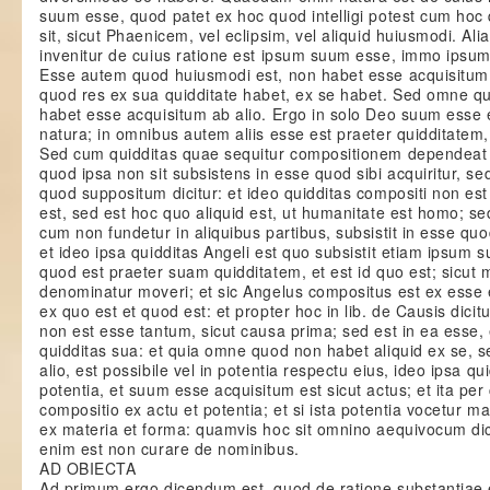
suum esse, quod patet ex hoc quod intelligi potest cum hoc
sit, sicut Phaenicem, vel eclipsim, vel aliquid huiusmodi. Al
invenitur de cuius ratione est ipsum suum esse, immo ipsum
Esse autem quod huiusmodi est, non habet esse acquisitum a
quod res ex sua quidditate habet, ex se habet. Sed omne q
habet esse acquisitum ab alio. Ergo in solo Deo suum esse e
natura; in omnibus autem aliis esse est praeter quidditatem, 
Sed cum quidditas quae sequitur compositionem dependeat e
quod ipsa non sit subsistens in esse quod sibi acquiritur, 
quod suppositum dicitur: et ideo quidditas compositi non es
est, sed est hoc quo aliquid est, ut humanitate est homo; se
cum non fundetur in aliquibus partibus, subsistit in esse quo
et ideo ipsa quidditas Angeli est quo subsistit etiam ipsum 
quod est praeter suam quidditatem, et est id quo est; sicut m
denominatur moveri; et sic Angelus compositus est ex esse e
ex quo est et quod est: et propter hoc in lib. de Causis dicitu
non est esse tantum, sicut causa prima; sed est in ea esse,
quidditas sua: et quia omne quod non habet aliquid ex se, sed
alio, est possibile vel in potentia respectu eius, ideo ipsa qui
potentia, et suum esse acquisitum est sicut actus; et ita per
compositio ex actu et potentia; et si ista potentia vocetur ma
ex materia et forma: quamvis hoc sit omnino aequivocum dic
enim est non curare de nominibus.
AD OBIECTA
Ad primum ergo dicendum est, quod de ratione substantiae e