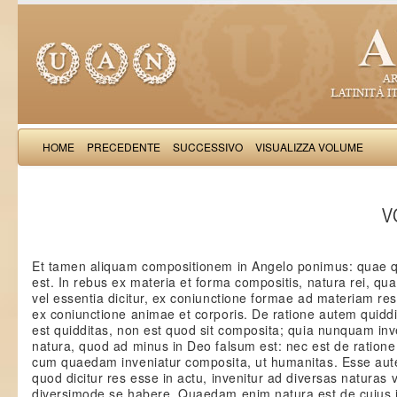
HOME
PRECEDENTE
SUCCESSIVO
VISUALIZZA VOLUME
Thomas Aquinas: Scr
VO
Et tamen aliquam compositionem in Angelo ponimus: quae qua
est. In rebus ex materia et forma compositis, natura rei, qu
vel essentia dicitur, ex coniunctione formae ad materiam res
ex coniunctione animae et corporis. De ratione autem quiddi
est quidditas, non est quod sit composita; quia nunquam inv
natura, quod ad minus in Deo falsum est: nec est de ratione 
cum quaedam inveniatur composita, ut humanitas. Esse a
quod dicitur res esse in actu, invenitur ad diversas naturas v
diversimode se habere. Quaedam enim natura est de cuius i