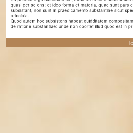
quasi per se ens; et ideo forma et materia, quae sunt pars 
subsistant, non sunt in praedicamento substantiae sicut spe
principia.
Quod autem hoc subsistens habeat quidditatem compositam
de ratione substantiae: unde non oportet illud quod est in 
To