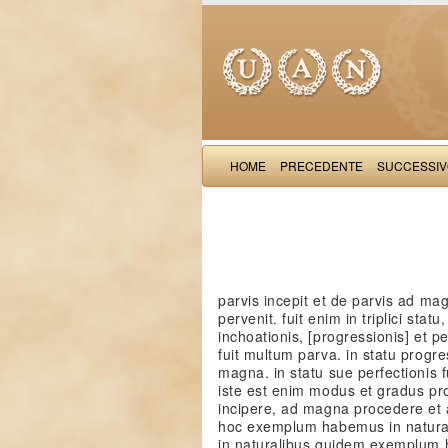
HOME
PRECEDENTE
SUCCESSI
parvis incepit et de parvis ad m
pervenit. fuit enim in triplici statu,
inchoationis, [progressionis] et pe
fuit multum parva. in statu progres
magna. in statu sue perfectionis f
iste est enim modus et gradus prof
incipere, ad magna procedere et
hoc exemplum habemus in naturalib
in naturalibus quidem exemplum