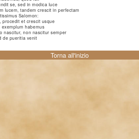
undit se, sed in modica luce
em lucem, tandem crescit in perfectam
ntissimus Salomon:
, procedit et crescit usque
am exemplum habemus
o nascitur, non nascitur semper
d de pueritia venit
Torna all'inizio