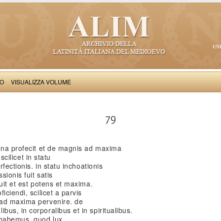
UN
VO
VISUALIZZA VOLUME
Iacobus de Varagine: Chronica civitatis Ianuensis
79
agna profecit et de magnis ad maxima
 scilicet in statu
rfectionis. in statu inchoationis
sionis fuit satis
uit et est potens et maxima.
iciendi, scilicet a parvis
 ad maxima pervenire. de
us, in corporalibus et in spiritualibus.
 habemus, quod lux