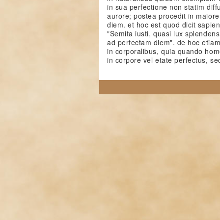
in sua perfectione non statim diff
aurore; postea procedit in maior
diem. et hoc est quod dicit sapie
"Semita iusti, quasi lux splendens
ad perfectam diem". de hoc eti
in corporalibus, quia quando hom
in corpore vel etate perfectus, se