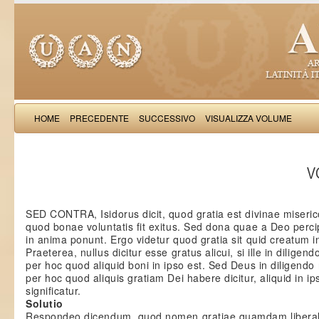
HOME
PRECEDENTE
SUCCESSIVO
VISUALIZZA VOLUME
Thomas Aquinas: Scr
VO
SED CONTRA, Isidorus dicit, quod gratia est divinae miseri
quod bonae voluntatis fit exitus. Sed dona quae a Deo perc
in anima ponunt. Ergo videtur quod gratia sit quid creatum i
Praeterea, nullus dicitur esse gratus alicui, si ille in diligend
per hoc quod aliquid boni in ipso est. Sed Deus in diligendo
per hoc quod aliquis gratiam Dei habere dicitur, aliquid in ips
significatur.
Solutio
Respondeo dicendum, quod nomen gratiae quamdam liberali