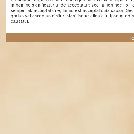
in homine significatur unde acceptatur; sed tamen hoc non
semper ab acceptatione, immo est acceptationis causa. Sed
gratus vel acceptus dicitur, significatur aliquid in ipso quod
causatur.
To