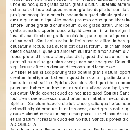
unde ex hoc quod gratis datur, gratia dicitur. Liberalis aute
est amor: et inde est quod nomen gratiae dupliciter sumitu
pro ipsa acceptione amoris, secundum quod aliquis gratiam 
dicitur qui eum diligit. Alio modo pro ipso dono quod liberali
amore; unde gratia dicitur donum quod gratis datur. Utroli
gratia sumatur, oportet quod aliquid creatum in anima signifi
ipsa divina dilectione gratia accipiatur, patet quod aliquem e
anima ponit. Sicut enim scientia Dei a nostra differt in hoc q
causatur a rebus, sua autem est causa rerum, ita etiam nos
dilecti causatur, quae ad amorem sui trahit; amor autem div
rebus profundit; unde Dionysius dicit, quod divinus amor no
permisit eum sine germine esse; unde per hoc quod Deus dic
significatur effectus divinae dilectionis in dilecto esse.
Similiter etiam si accipiatur gratia donum gratis datum, opor
creatum intelligatur. Est enim quoddam donum gratis datu
increatum est, scilicet Spiritus Sanctus. Sed quod hoc do
prius non haberetur, hoc non ex sui mutatione contingit, se
cui datur. Unde oportet quod ex hoc ipso quod Spiritus Sanctu
ipsi creaturae accrescat quod prius non habebat, secundu
Spiritum Sanctum habere dicitur. Unde gratia qualitercumque 
ostendit aliquid creatum in anima esse, quod gratis datur;
gratiae aliquid increatum significari possit; ut vel ipsa divina
etiam datum increatum quod est Spiritus Sanctus potest dici 
AD OBIECTA
Ad primum ergo dicendum quod quando aliquis acceptus homin