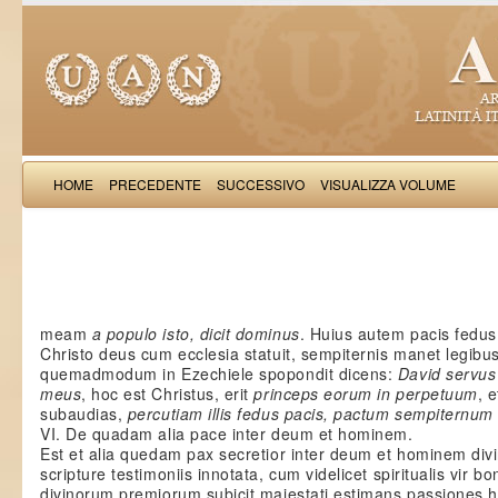
HOME
PRECEDENTE
SUCCESSIVO
VISUALIZZA VOLUME
Rufinus S
meam
a populo isto, dicit dominus
. Huius autem pacis fedu
Christo deus cum ecclesia statuit, sempiternis manet legibu
quemadmodum in Ezechiele spopondit dicens:
David servus
meus
, hoc est Christus, erit
princeps eorum in perpetuum
, 
subaudias,
percutiam illis fedus pacis, pactum sempiternum e
VI. De quadam alia pace inter deum et hominem.
Est et alia quedam pax secretior inter deum et hominem div
scripture testimoniis innotata, cum videlicet spiritualis vir b
divinorum premiorum subicit maiestati estimans passiones h