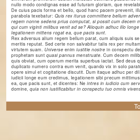
nullo modo condignas esse ad futuram gloriam, que revelabit
De cuius pacis forma et bello, quod hanc pacem prevenit, il
parabola texebatur:
Quis rex iturus committere bellum adve
regem non
ne
sedens prius computat, si possit cum decem mi
qui cum viginti milibus venit ad se? Alioquin adhuc illo long
legationem mittens rogat ea, que pacis sunt
.
Rex adversus alium regem bellum parat, cum aliquis suis s
meritis reputat. Sed certe non salvabitur talis rex per multa
virtutem suam.
Universe
enim
iustitie nostre
in conspectu d
prophetam sunt
quasi pannus menstruate
. Cum decem milib
quis obviat, cum operum merita superbus iactat. Sed deus 
duplicato numero contra eum venit, quando vix in solo par
opere simul et cogitatione discutit. Dum itaque adhuc per di
iudicii longe eum credimus, legationem sibi precum mittimu
ea, que pacis sunt, et dicentes: Ne
intres in iudicio cum ser
domine,
quia non iustificabitur in conspectu tuo omnis viven
To