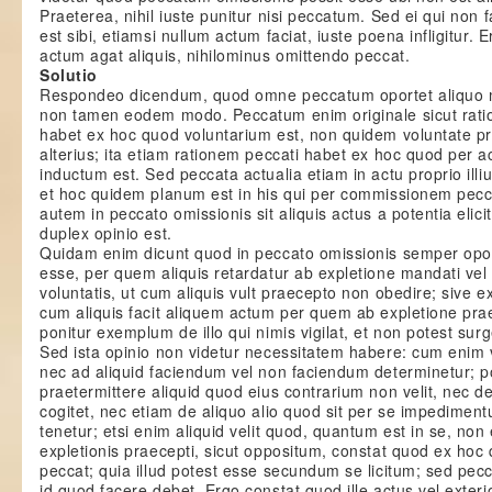
Praeterea, nihil iuste punitur nisi peccatum. Sed ei qui non
est sibi, etiamsi nullum actum faciat, iuste poena infligitur. 
actum agat aliquis, nihilominus omittendo peccat.
Solutio
Respondeo dicendum, quod omne peccatum oportet aliquo m
non tamen eodem modo. Peccatum enim originale sicut rat
habet ex hoc quod voluntarium est, non quidem voluntate pr
alterius; ita etiam rationem peccati habet ex hoc quod per a
inductum est. Sed peccata actualia etiam in actu proprio illi
et hoc quidem planum est in his qui per commissionem pec
autem in peccato omissionis sit aliquis actus a potentia elici
duplex opinio est.
Quidam enim dicunt quod in peccato omissionis semper opo
esse, per quem aliquis retardatur ab expletione mandati vel 
voluntatis, ut cum aliquis vult praecepto non obedire; sive e
cum aliquis facit aliquem actum per quem ab expletione prae
ponitur exemplum de illo qui nimis vigilat, et non potest sur
Sed ista opinio non videtur necessitatem habere: cum enim vo
nec ad aliquid faciendum vel non faciendum determinetur; 
praetermittere aliquid quod eius contrarium non velit, nec de
cogitet, nec etiam de aliquo alio quod sit per se impedimen
tenetur; etsi enim aliquid velit quod, quantum est in se, n
expletionis praecepti, sicut oppositum, constat quod ex hoc q
peccat; quia illud potest esse secundum se licitum; sed pecc
id quod facere debet. Ergo constat quod ille actus vel exterio