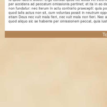
per accidens ad peccatum omissionis pertinet; et ita in eo d
non fundatur: nec iterum in actu contrario praecepti: quia p
quod talis actus non sit, cum voluntas possit in neutrum oppo
etiam Deus nec vult mala fieri, nec vult mala non fieri. Nec 
quod aliquo sic se habente per omissionem peccat, quia ius
To