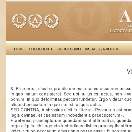
HOME
PRECEDENTE
SUCCESSIVO
VISUALIZZA VOLUME
Thomas Aquinas: Scr
VO
6. Praeterea, sicut supra dictum est, malum esse non posset
in quo malum consisteret. Sed ubi nullus est actus, non inve
bonum, in quo deformitas peccati fundetur. Ergo videtur qu
aliquod peccatum in quo non sit aliquis actus.
SED CONTRA, Ambrosius dicit in littera: «Peccatum est prae
legis divinae, et caelestium inobedientia praeceptorum».
Praeterea, praeceptorum quaedam sunt affirmativa, quaed
ergo aliquis nihil agendo inobediens divinis praeceptis affirma
videtur quod peccatum omissionis possit esse ubi non est al